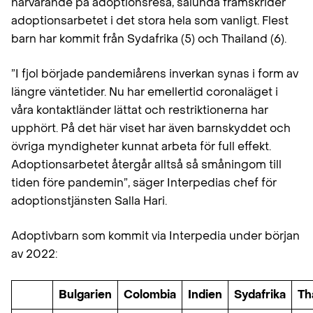
närvarande på adoptionsresa, sålunda framskrider
adoptionsarbetet i det stora hela som vanligt. Flest
barn har kommit från Sydafrika (5) och Thailand (6).
”I fjol började pandemiårens inverkan synas i form av
längre väntetider. Nu har emellertid coronaläget i
våra kontaktländer lättat och restriktionerna har
upphört. På det här viset har även barnskyddet och
övriga myndigheter kunnat arbeta för full effekt.
Adoptionsarbetet återgår alltså så småningom till
tiden före pandemin”, säger Interpedias chef för
adoptionstjänsten Salla Hari.
Adoptivbarn som kommit via Interpedia under början
av 2022:
Bulgarien
Colombia
Indien
Sydafrika
Th