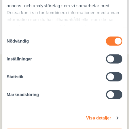
annons- och analysföretag som vi samarbetar med.
Dessa kan i sin tur kombinera informationen med annan
information som du har tillhandahållit eller som de har
samlat in när du har använt deras tjänster.
Adoptionsstatistik
Samtyckesval
Nödvändig
Inställningar
Statistik
Marknadsföring
Interpedia
Magistratsporten 4 A
Visa detaljer
00240 Helsingfors