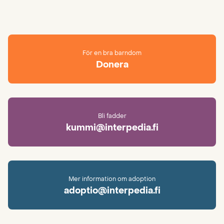
För en bra barndom
Donera
Bli fadder
kummi@interpedia.fi
Mer information om adoption
adoptio@interpedia.fi