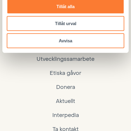
Tillåt alla
Kontor
040 860 9264, må–to 10–15, fre 10–12
Tillåt urval
Avvisa
Internationell adoption
Utvecklingssamarbete
Etiska gåvor
Donera
Aktuellt
Interpedia
Ta kontakt