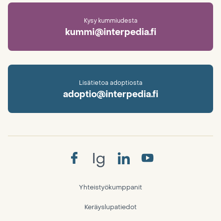
Kysy kummiudesta
kummi@interpedia.fi
Lisätietoa adoptiosta
adoptio@interpedia.fi
Ig
Yhteistyökumppanit
Keräyslupatiedot