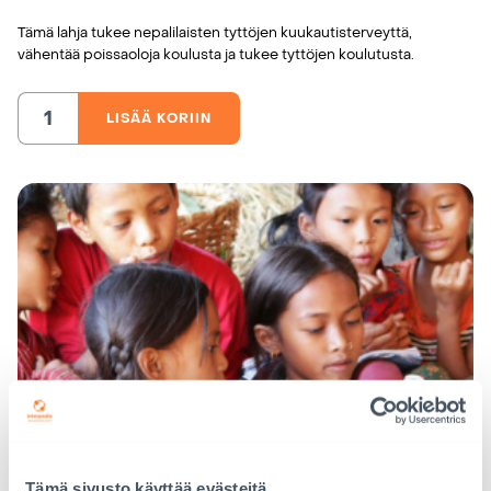
Tämä lahja tukee nepalilaisten tyttöjen kuukautisterveyttä,
vähentää poissaoloja koulusta ja tukee tyttöjen koulutusta.
LISÄÄ KORIIN
Kuukautissuojia
koulutytöille,
Nepal
määrä
Tämä sivusto käyttää evästeitä