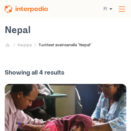
Siirry
FI
sisältöön
Av
val
Nepal
Tuotteet avainsanalla “Nepal”
Kauppa
Showing all 4 results