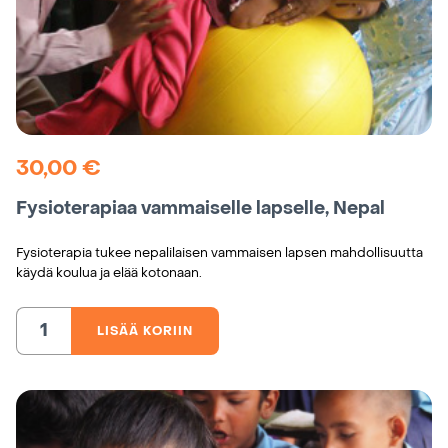
30,00
€
Fysioterapiaa vammaiselle lapselle, Nepal
Fysioterapia tukee nepalilaisen vammaisen lapsen mahdollisuutta
käydä koulua ja elää kotonaan.
LISÄÄ KORIIN
Fysioterapiaa
vammaiselle
lapselle,
Nepal
määrä