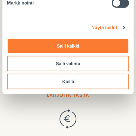
Markkinointi
Näytä tiedot
Lahjoita Mobile Payllä
Käytä numeroa 97717
Salli kaikki
Salli valinta
Kiellä
Lahjoita verkossa
LAHJOITA TÄSTÄ