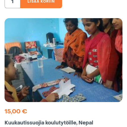
LISÄÄ KORIIN
Koulun
hätäapurahasto,
Nepal
määrä
15,00
€
Kuukautissuojia koulutytöille, Nepal