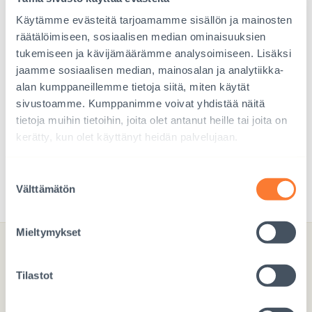
Käytämme evästeitä tarjoamamme sisällön ja mainosten
20,00
€
räätälöimiseen, sosiaalisen median ominaisuuksien
tukemiseen ja kävijämäärämme analysoimiseen. Lisäksi
Lukutaito lapselle, Nepal
jaamme sosiaalisen median, mainosalan ja analytiikka-
alan kumppaneillemme tietoja siitä, miten käytät
Lahja tukee nepalilaisen lapsen lukutaitoa köyhissä
sivustoamme. Kumppanimme voivat yhdistää näitä
maaseutukouluissa. Lukutaidottomuus lisää epätasa-arvoa ja
vaikuttaa etenkin tyttöjen tulevaisuuteen.
tietoja muihin tietoihin, joita olet antanut heille tai joita on
kerätty, kun olet käyttänyt heidän palvelujaan.
LISÄÄ KORIIN
Lukutaito
lapselle,
Suostumuksen
Nepal
Välttämätön
määrä
valinta
Mieltymykset
Lahjoita hyvä lapsuus
Tilastot