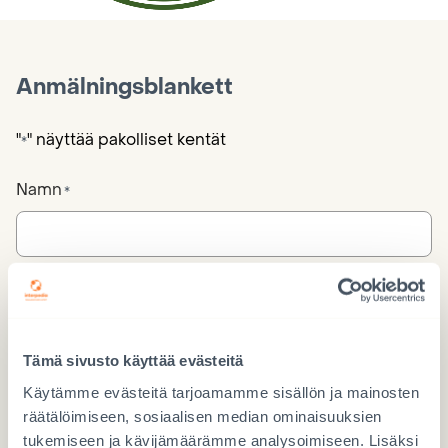
Anmälningsblankett
"
" näyttää pakolliset kentät
*
Namn
*
Förnamn
Efternamn
Tämä sivusto käyttää evästeitä
Käytämme evästeitä tarjoamamme sisällön ja mainosten
Telefonnummer
räätälöimiseen, sosiaalisen median ominaisuuksien
tukemiseen ja kävijämäärämme analysoimiseen. Lisäksi