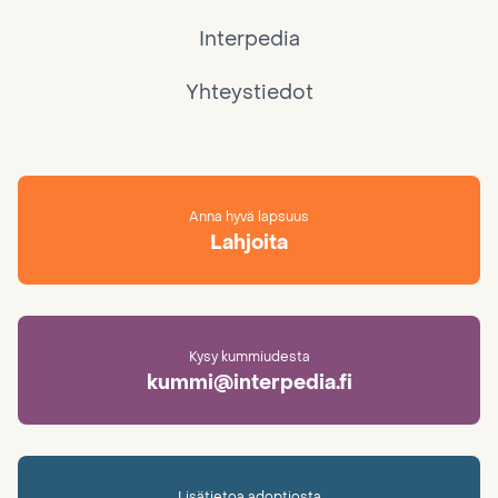
Interpedia
Yhteystiedot
Anna hyvä lapsuus
Lahjoita
Kysy kummiudesta
kummi@interpedia.fi
Lisätietoa adoptiosta