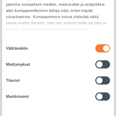
jaamme sosiaalisen median, mainosalan ja analytiikka-
alan kumppaneillemme tietoja siitä, miten käytät
E-post
*
sivustoamme. Kumppanimme voivat yhdistää näitä
tietoja muihin tietoihin, joita olet antanut heille tai joita on
kerätty, kun olet käyttänyt heidän palvelujaan.
Antal deltagare
Suostumuksen
1 person
Välttämätön
valinta
2 personer
Mieltymykset
Datum för informationstillfället
*
Tilastot
Markkinointi
Frågor (Vi behandlar frågor som skickats på förhand
anonymt)