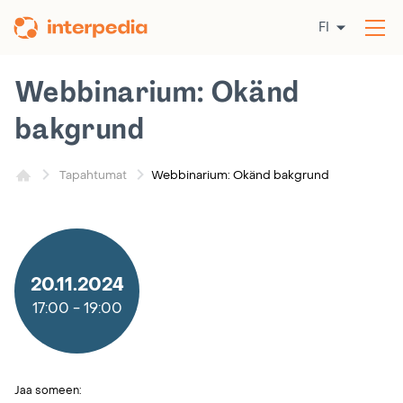
Siirry
FI
sisältöön
Av
val
Webbinarium: Okänd
bakgrund
Webbinarium: Okänd bakgrund
Tapahtumat
20.11.2024
17:00
-
19:00
Jaa someen: