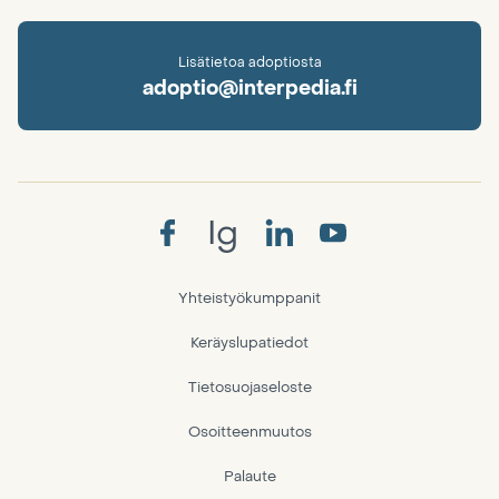
Lisätietoa adoptiosta
adoptio@interpedia.fi
Ig
Yhteistyökumppanit
Keräyslupatiedot
Tietosuojaseloste
Osoitteenmuutos
Palaute