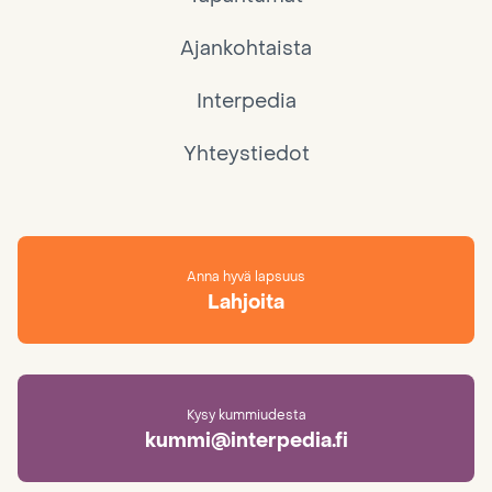
Ajankohtaista
Interpedia
Yhteystiedot
Anna hyvä lapsuus
Lahjoita
Kysy kummiudesta
kummi@interpedia.fi