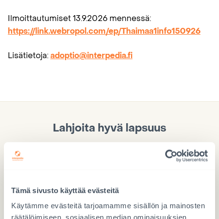
Ilmoittautumiset 13.9.2026 mennessä:
https://link.webropol.com/ep/Thaimaa1info150926
Lisätietoja:
adoptio@interpedia.fi
Lahjoita hyvä lapsuus
Tämä sivusto käyttää evästeitä
Käytämme evästeitä tarjoamamme sisällön ja mainosten
Lahjoita Mobile Payllä
räätälöimiseen, sosiaalisen median ominaisuuksien