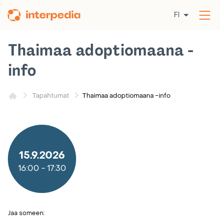
Siirry
FI
sisältöön
Av
val
Thaimaa adoptiomaana -
info
Thaimaa adoptiomaana -info
Tapahtumat
15.9.2026
16:00
-
17:30
Jaa someen: