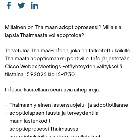
Millainen on Thaimaan adoptioprosessi? Millaisia
lapsia Thaimaasta voi adoptoida?
Tervetuloa Thaimaa-infoon, joka on tarkoitettu kaikille
Thaimaata adoptiomaaksi pohtiville. Info järjestetään
Cisco Webex Meetings -etäyhteyden välityksellä
tiistaina 15.9.2026 klo 16-17:30.
Infossa käsitellään seuraavia aihepiirejä:
– Thaimaan yleinen lastensuojelu- ja adoptiotilanne
– adoptiolapsen tausta ja terveydentila
– maan lastenkodit
– adoptioprosessi Thaimaassa
– adoptiohakijoille asetetut edellytykset