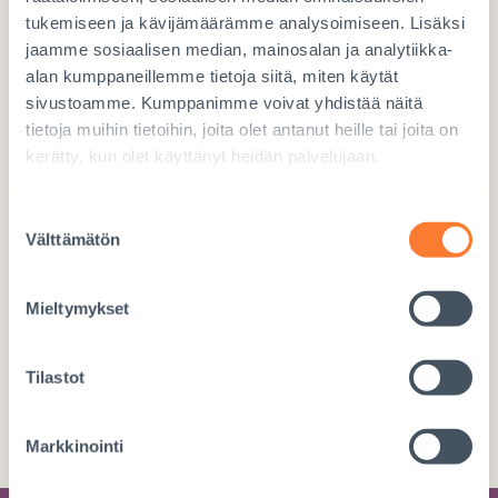
Käytä numeroa 97717
tukemiseen ja kävijämäärämme analysoimiseen. Lisäksi
jaamme sosiaalisen median, mainosalan ja analytiikka-
alan kumppaneillemme tietoja siitä, miten käytät
sivustoamme. Kumppanimme voivat yhdistää näitä
tietoja muihin tietoihin, joita olet antanut heille tai joita on
kerätty, kun olet käyttänyt heidän palvelujaan.
Lahjoita verkossa
Suostumuksen
LAHJOITA TÄSTÄ
Välttämätön
valinta
Mieltymykset
Tilastot
Tee tilisiirto
FI76 5780 3820 0720 63
Markkinointi