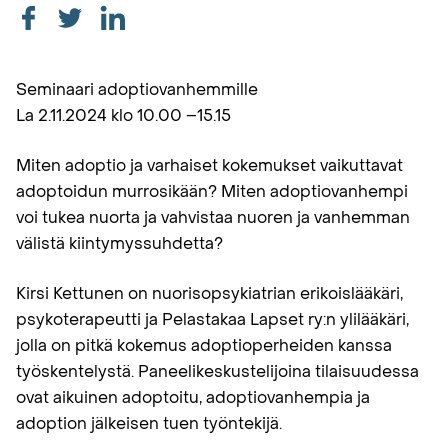
Seminaari adoptiovanhemmille
La 2.11.2024 klo 10.00 –15.15
Miten adoptio ja varhaiset kokemukset vaikuttavat
adoptoidun murrosikään? Miten adoptiovanhempi
voi tukea nuorta ja vahvistaa nuoren ja vanhemman
välistä kiintymyssuhdetta?
Kirsi Kettunen on nuorisopsykiatrian erikoislääkäri,
psykoterapeutti ja Pelastakaa Lapset ry:n ylilääkäri,
jolla on pitkä kokemus adoptioperheiden kanssa
työskentelystä. Paneelikeskustelijoina tilaisuudessa
ovat aikuinen adoptoitu, adoptiovanhempia ja
adoption jälkeisen tuen työntekijä.