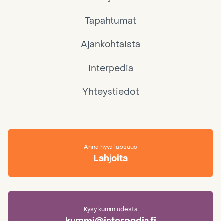
Tapahtumat
Ajankohtaista
Interpedia
Yhteystiedot
Anna hyvä lapsuus
Lahjoita
Kysy kummiudesta
kummi@interpedia.fi