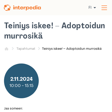
Siirry
FI
sisältöön
Av
val
Teiniys iskee! – Adoptoidun
murrosikä
Teiniys iskee! – Adoptoidun murrosikä
Tapahtumat
2.11.2024
10:00
-
15:15
Jaa someen: