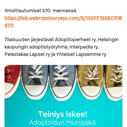
Ilmoittautumiset 6.10. mennessä:
https://link.webropolsurveys.com/S/130FF765EC91B
870
Tilaisuuden järjestävät Adoptioperheet ry, Helsingin
kaupungin adoptiotyöryhmä, Interpedia ry,
Pelastakaa Lapset ry ja Yhteiset Lapsemme ry.