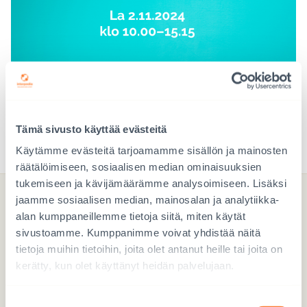
Tämä sivusto käyttää evästeitä
Käytämme evästeitä tarjoamamme sisällön ja mainosten
räätälöimiseen, sosiaalisen median ominaisuuksien
tukemiseen ja kävijämäärämme analysoimiseen. Lisäksi
jaamme sosiaalisen median, mainosalan ja analytiikka-
Lahjoita hyvä lapsuus
alan kumppaneillemme tietoja siitä, miten käytät
sivustoamme. Kumppanimme voivat yhdistää näitä
tietoja muihin tietoihin, joita olet antanut heille tai joita on
kerätty, kun olet käyttänyt heidän palvelujaan.
Suostumuksen