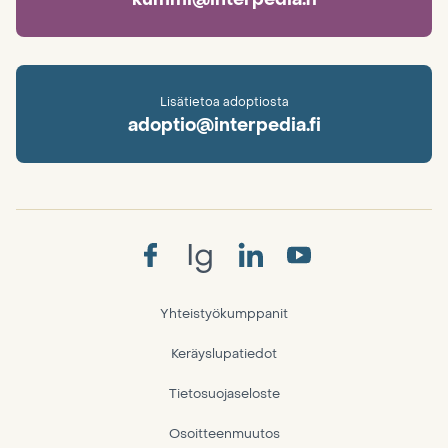
Lisätietoa adoptiosta
adoptio@interpedia.fi
Ig
Yhteistyökumppanit
Keräyslupatiedot
Tietosuojaseloste
Osoitteenmuutos