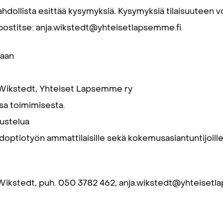
hdollista esittää kysymyksiä. Kysymyksiä tilaisuuteen vo
stitse: anja.wikstedt@yhteisetlapsemme.fi
kaan
 Wikstedt, Yhteiset Lapsemme ry
sa toimimisesta.
kustelua
doptiotyön ammattilaisille sekä kokemusasiantuntijoille
Wikstedt, puh. 050 3782 462, anja.wikstedt@yhteisetl