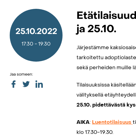
Etätilaisuud
ja 25.10.
25.10.2022
17:30
-
19:30
Järjestämme kaksiosaise
tarkoitettu adoptiolaste
sekä perheiden muille lä
Jaa someen:
Tilaisuuksissa käsitellä
välityksellä etäyhteyde
25.10. pidettävästä kys
AIKA
:
Luentotilaisuus
t
klo 17.30-19.30.