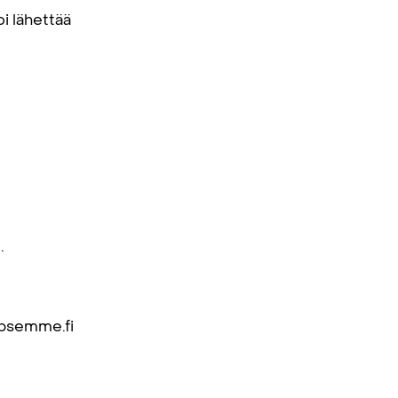
i lähettää
.
apsemme.fi