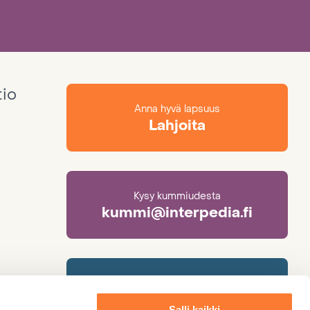
tio
Anna hyvä lapsuus
Lahjoita
Kysy kummiudesta
kummi@interpedia.fi
Lisätietoa adoptiosta
adoptio@interpedia.fi
Salli kaikki