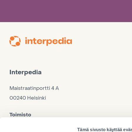
Interpedia
Maistraatinportti 4 A
00240 Helsinki
Toimisto
040 860 9264, ma–to 10–15, pe 10–12
Tämä sivusto käyttää eväs