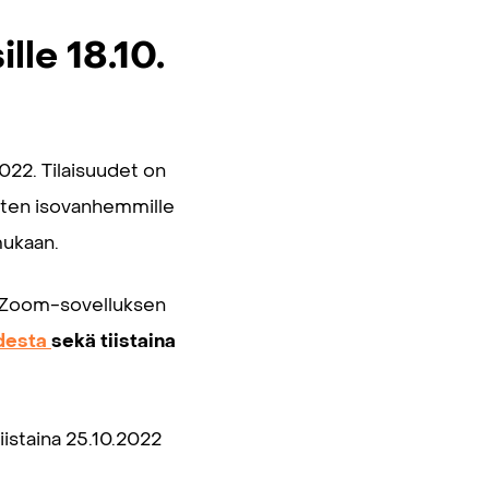
lle 18.10.
022. Tilaisuudet on
asten isovanhemmille
mukaan.
ään Zoom-sovelluksen
udesta
sekä tiistaina
tiistaina 25.10.2022