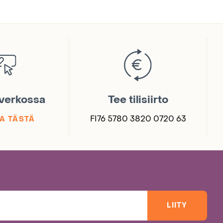
 verkossa
Tee tilisiirto
FI76 5780 3820 0720 63
A TÄSTÄ
LIITY