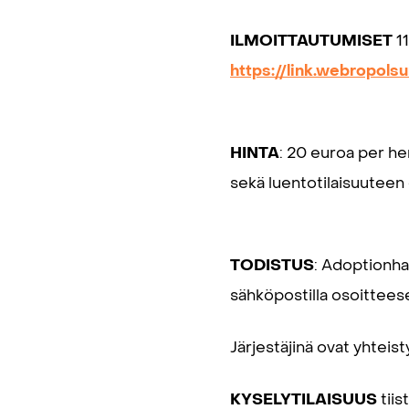
ILMOITTAUTUMISET
1
https://link.webropo
HINTA
: 20 euroa per he
sekä luentotilaisuuteen 
TODISTUS
: Adoptionha
sähköpostilla osoitteesee
Järjestäjinä ovat yhtei
KYSELYTILAISUUS
tiis