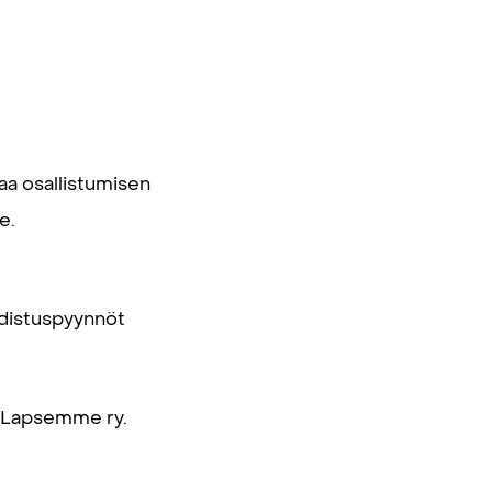
aa osallistumisen
e.
odistuspyynnöt
et Lapsemme ry.