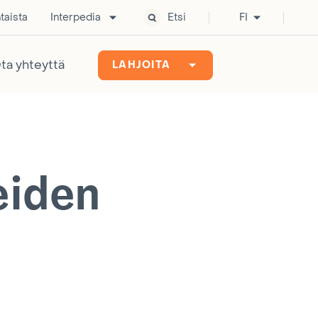
taista
Interpedia
Etsi
FI
ta yhteyttä
LAHJOITA
eiden