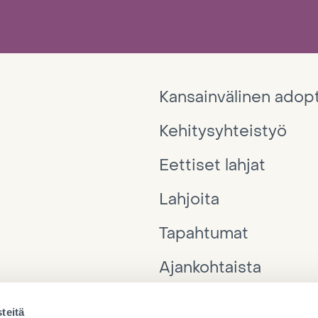
Kansainvälinen adop
Kehitysyhteistyö
Eettiset lahjat
Lahjoita
Tapahtumat
Ajankohtaista
Interpedia
teitä