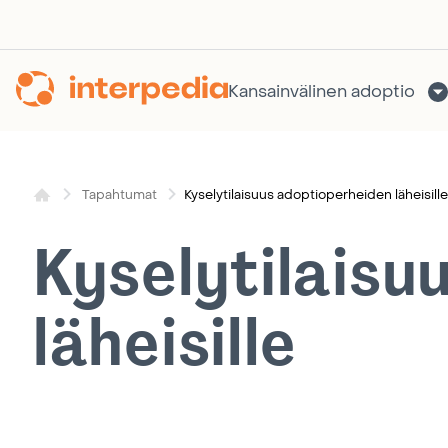
Siirry
sisältöön
Kansainvälinen adoptio
Kyselytilaisuus adoptioperheiden läheisille
Tapahtumat
Kyselytilaisu
läheisille