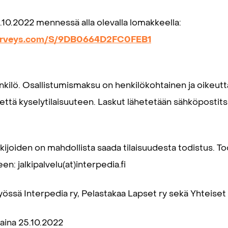
1.10.2022 mennessä alla olevalla lomakkeella:
lsurveys.com/S/9DB0664D2FC0FEB1
nkilö. Osallistumismaksu on henkilökohtainen ja oikeutt
että kyselytilaisuuteen. Laskut lähetetään sähköpostits
kijoiden on mahdollista saada tilaisuudesta todistus. T
n: jalkipalvelu(at)interpedia.fi
styössä Interpedia ry, Pelastakaa Lapset ry sekä Yhteis
taina 25.10.2022