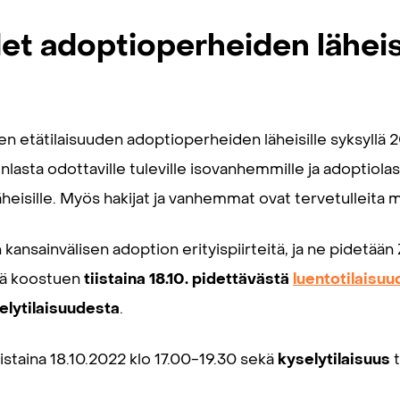
et adoptioperheiden läheisi
n etätilaisuuden adoptioperheiden läheisille syksyllä 2
nlasta odottaville tuleville isovanhemmille ja adoptiol
heisille. Myös hakijat ja vanhemmat ovat tervetulleita 
än kansainvälisen adoption erityispiirteitä, ja ne pidet
llä koostuen
tiistaina 18.10. pidettävästä
luentotilaisu
elytilaisuudesta
.
iistaina 18.10.2022 klo 17.00-19.30 sekä
kyselytilaisuus