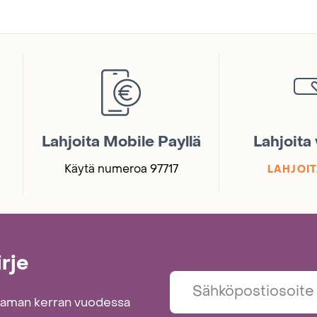
Lahjoita Mobile Payllä
Lahjoita
Käytä numeroa 97717
LAHJOIT
irje
taman kerran vuodessa