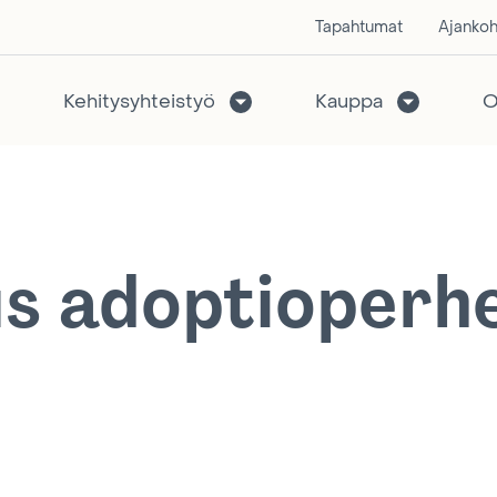
Tapahtumat
Ajankoh
Kehitysyhteistyö
Kauppa
O
us adoptioperh