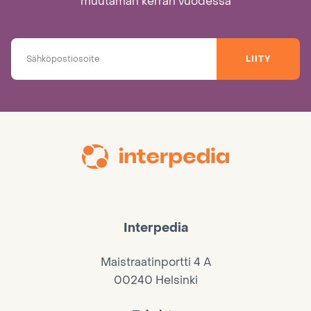
muutaman kerran vuodessa
LIITY
Interpedia
Maistraatinportti 4 A
00240 Helsinki