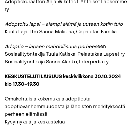
Adoptiokuraattori Anja Wikstedt, Yhteiset Lapsemme
ry
Adoptoitu lapsi – aiempi elämä ja uuteen kotiin tulo
Kouluttaja, Ttm Sanna Mäkipää, Capacitas Familia
Adoptio – lapsen mahdollisuus perhees
een
Sosiaalityöntekijä Tuula Katiska, Pelastakaa Lapset ry
Sosiaalityöntekijä Sanna Alanko, Interpedia ry
KESKUSTELUTILAISUUS keskiviikkona 30.10.2024
klo 17.30–19.30
Omakohtaisia kokemuksia adoptiosta,
adoptiovanhemmuudesta ja läheisten merkityksestä
perheen elämässä
Kysymyksiä ja keskustelua