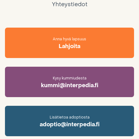
Yhteystiedot
Anna hyvä lapsuus
Lahjoita
Kysy kummiudesta
kummi@interpedia.fi
Lisätietoa adoptiosta
adoptio@interpedia.fi