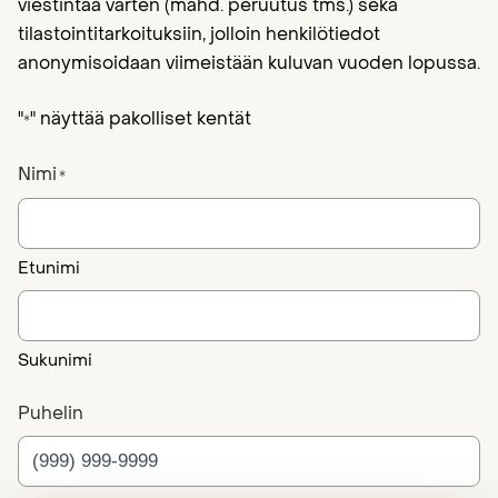
viestintää varten (mahd. peruutus tms.) sekä
tilastointitarkoituksiin, jolloin henkilötiedot
anonymisoidaan viimeistään kuluvan vuoden lopussa.
"
" näyttää pakolliset kentät
*
Nimi
*
Etunimi
Sukunimi
Puhelin