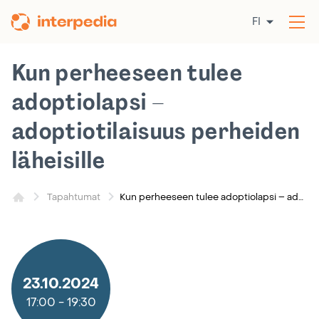
Siirry
FI
sisältöön
Av
val
Kun perheeseen tulee
adoptiolapsi –
adoptiotilaisuus perheiden
läheisille
Kun perheeseen tulee adoptiolapsi – adoptiotilaisuus perheiden läheisille
Tapahtumat
23.10.2024
17:00
-
19:30