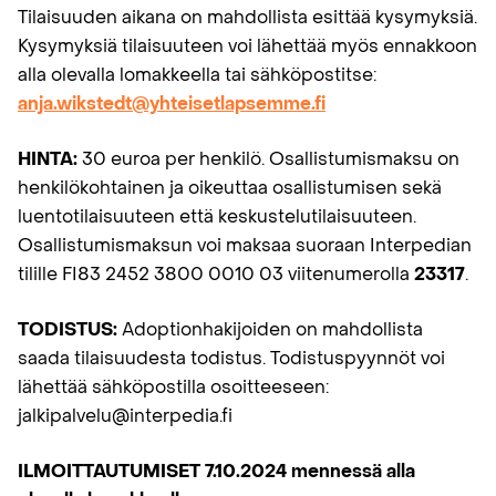
Tilaisuuden aikana on mahdollista esittää kysymyksiä.
Kysymyksiä tilaisuuteen voi lähettää myös ennakkoon
alla olevalla lomakkeella tai sähköpostitse:
anja.wikstedt@yhteisetlapsemme.fi
HINTA:
30 euroa per henkilö. Osallistumismaksu on
henkilökohtainen ja oikeuttaa osallistumisen sekä
luentotilaisuuteen että keskustelutilaisuuteen.
Osallistumismaksun voi maksaa suoraan Interpedian
tilille FI83 2452 3800 0010 03 viitenumerolla
23317
.
TODISTUS:
Adoptionhakijoiden on mahdollista
saada tilaisuudesta todistus. Todistuspyynnöt voi
lähettää sähköpostilla osoitteeseen:
jalkipalvelu@interpedia.fi
ILMOITTAUTUMISET 7.10.2024 mennessä alla