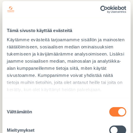
Sähköposti
*
Tämä sivusto käyttää evästeitä
Osallistujamäärä
*
Käytämme evästeitä tarjoamamme sisällön ja mainosten
1
räätälöimiseen, sosiaalisen median ominaisuuksien
tukemiseen ja kävijämäärämme analysoimiseen. Lisäksi
2
jaamme sosiaalisen median, mainosalan ja analytiikka-
alan kumppaneillemme tietoja siitä, miten käytät
Tällä lomakkeella voi ilmoittaa kaksi osallistujaa. Jos osallistujia on
sivustoamme. Kumppanimme voivat yhdistää näitä
enemmän kuin kaksi, ilmoittauduttehan erikseen.
tietoja muihin tietoihin, joita olet antanut heille tai joita on
kerätty, kun olet käyttänyt heidän palvelujaan.
Kysymyksiä (Käsittelemme kyselytilaisuuteen
etukäteen lähetettyjä kysymyksiä anonyymisti)
Suostumuksen
Välttämätön
valinta
Mieltymykset