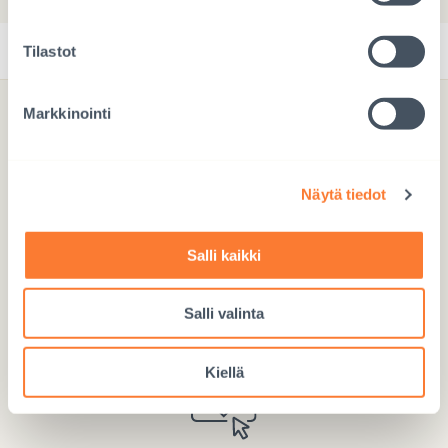
Tilastot
Markkinointi
Lahjoita hyvä lapsuus
Näytä tiedot
Salli kaikki
Lahjoita Mobile Payllä
Salli valinta
Käytä numeroa 97717
Kiellä