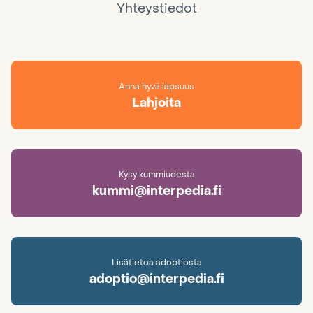
Yhteystiedot
Anna hyvä lapsuus
Lahjoita
Kysy kummiudesta
kummi@interpedia.fi
Lisätietoa adoptiosta
adoptio@interpedia.fi