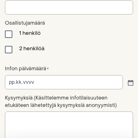
Osallistujamäärä
1 henkilö
2 henkilöä
Infon päivämäärä
*
Kysymyksiä (Käsittelemme infotilaisuuteen
etukäteen lähetettyjä kysymyksiä anonyymisti)