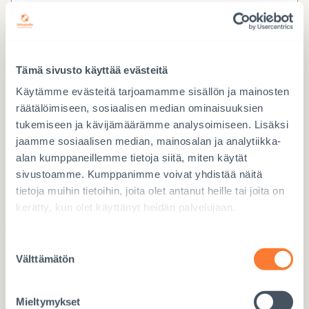
Tämä sivusto käyttää evästeitä
Käytämme evästeitä tarjoamamme sisällön ja mainosten
räätälöimiseen, sosiaalisen median ominaisuuksien
tukemiseen ja kävijämäärämme analysoimiseen. Lisäksi
jaamme sosiaalisen median, mainosalan ja analytiikka-
alan kumppaneillemme tietoja siitä, miten käytät
CAPTCHA
sivustoamme. Kumppanimme voivat yhdistää näitä
tietoja muihin tietoihin, joita olet antanut heille tai joita on
kerätty, kun olet käyttänyt heidän palvelujaan.
Suostumuksen
Välttämätön
valinta
LÄHETÄ
Mieltymykset