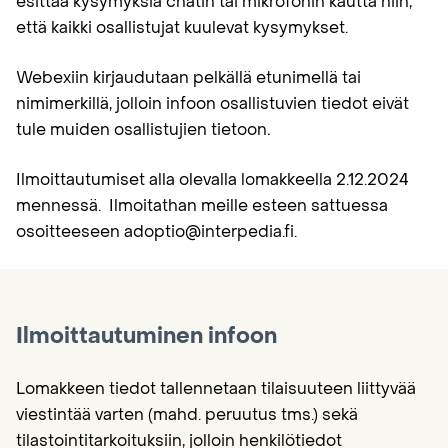
esittää kysymyksiä chatin tai mikrofonin kautta niin,
että kaikki osallistujat kuulevat kysymykset.
Webexiin kirjaudutaan pelkällä etunimellä tai
nimimerkillä, jolloin infoon osallistuvien tiedot eivät
tule muiden osallistujien tietoon
.
Ilmoittautumiset alla olevalla lomakkeella 2.12.2024
mennessä. Ilmoitathan meille esteen sattuessa
osoitteeseen adoptio@interpedia.fi.
Ilmoittautuminen infoon
Lomakkeen tiedot tallennetaan tilaisuuteen liittyvää
viestintää varten (mahd. peruutus tms.) sekä
tilastointitarkoituksiin, jolloin henkilötiedot