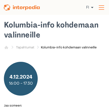
Siirry
FI
sisältöön
Av
val
Kolumbia-info kohdemaan
valinneille
Kolumbia-info kohdemaan valinneille
Tapahtumat
4.12.2024
16:00
-
17:30
Jaa someen: