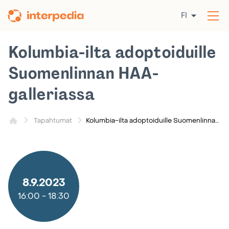
Siirry
FI
sisältöön
Av
val
Kolumbia-ilta adoptoiduille
Suomenlinnan HAA-
galleriassa
Kolumbia-ilta adoptoiduille Suomenlinnan HAA-galleriassa
Tapahtumat
8.9.2023
16:00
-
18:30