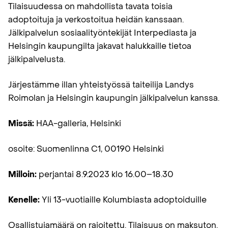
Tilaisuudessa on mahdollista tavata toisia
adoptoituja ja verkostoitua heidän kanssaan.
Jälkipalvelun sosiaalityöntekijät Interpediasta ja
Helsingin kaupungilta jakavat halukkaille tietoa
jälkipalvelusta.
Järjestämme illan yhteistyössä taiteilija Landys
Roimolan ja Helsingin kaupungin jälkipalvelun kanssa.
Missä:
HAA-galleria, Helsinki
osoite: Suomenlinna C1, 00190 Helsinki
Milloin:
perjantai 8.9.2023 klo 16.00–18.30
Kenelle:
Yli 13-vuotiaille Kolumbiasta adoptoiduille
Osallistujamäärä on rajoitettu. Tilaisuus on maksuton.