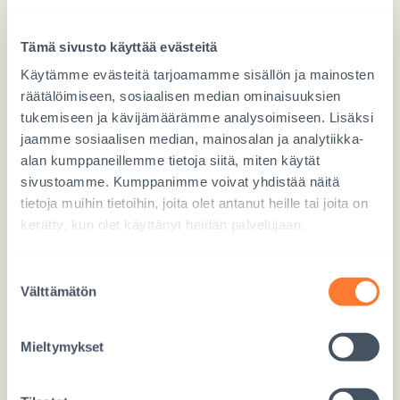
Palvelunantaja, jonka kautta minut on adoptoitu
Tämä sivusto käyttää evästeitä
Helsingin kaupunki
Käytämme evästeitä tarjoamamme sisällön ja mainosten
Interpedia ry
räätälöimiseen, sosiaalisen median ominaisuuksien
tukemiseen ja kävijämäärämme analysoimiseen. Lisäksi
En tiedä
jaamme sosiaalisen median, mainosalan ja analytiikka-
alan kumppaneillemme tietoja siitä, miten käytät
sivustoamme. Kumppanimme voivat yhdistää näitä
Kysymyksiä (Käsittelemme tilaisuuteen etukäteen
tietoja muihin tietoihin, joita olet antanut heille tai joita on
lähetettyjä kysymyksiä anonyymisti)
kerätty, kun olet käyttänyt heidän palvelujaan.
Suostumuksen
Välttämätön
valinta
Mieltymykset