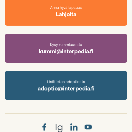
Anna hyvä lapsuus
Lahjoita
Kysy kummiudesta
kummi@interpedia.fi
Lisätietoa adoptiosta
adoptio@interpedia.fi
Ig