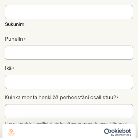
Sukunimi
Puhelin
*
Ikä
*
Kuinka monta henkilöä perheestäni osallistuu?
*
(jos esimerkiksi osallistut yhdessä vanhempasi kanssa, hänen ei
tarvitse ilmoittautua erikseen)