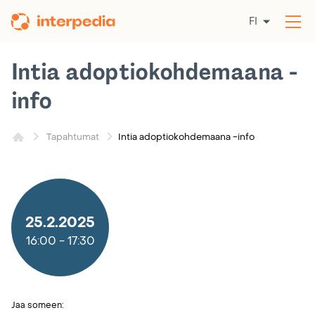
Siirry
FI
sisältöön
Av
val
Intia adoptiokohdemaana -
info
Intia adoptiokohdemaana -info
Tapahtumat
25.2.2025
16:00
-
17:30
Jaa someen: