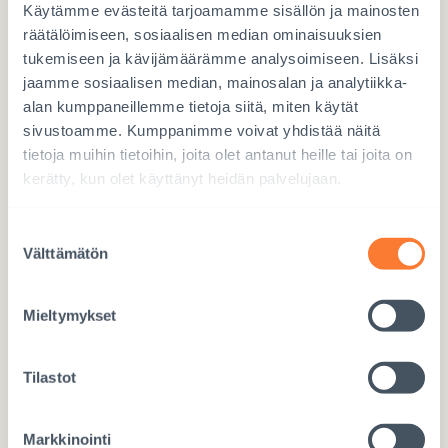
Käytämme evästeitä tarjoamamme sisällön ja mainosten
räätälöimiseen, sosiaalisen median ominaisuuksien
tukemiseen ja kävijämäärämme analysoimiseen. Lisäksi
Lahjoita Mobile Payllä
jaamme sosiaalisen median, mainosalan ja analytiikka-
Käytä numeroa 97717
alan kumppaneillemme tietoja siitä, miten käytät
sivustoamme. Kumppanimme voivat yhdistää näitä
tietoja muihin tietoihin, joita olet antanut heille tai joita on
kerätty, kun olet käyttänyt heidän palvelujaan.
Suostumuksen
Lahjoita verkossa
Välttämätön
valinta
LAHJOITA TÄSTÄ
Mieltymykset
Tilastot
Tee tilisiirto
Markkinointi