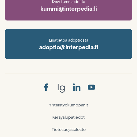
Kysy kummiudesta
kummi@interpedia.fi
Lisätietoa adoptiosta
adoptio@interpedia.fi
Ig
Yhteistyökumppanit
Keräyslupatiedot
Tietosuojaseloste