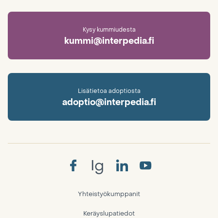
Kysy kummiudesta
kummi@interpedia.fi
Lisätietoa adoptiosta
adoptio@interpedia.fi
Ig
Yhteistyökumppanit
Keräyslupatiedot