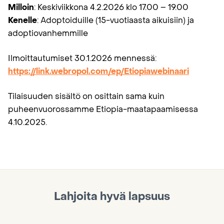
Milloin
: Keskiviikkona 4.2.2026 klo 17.00 – 19.00
Kenelle
: Adoptoiduille (15-vuotiaasta aikuisiin) ja
adoptiovanhemmille
Ilmoittautumiset 30.1.2026 mennessä:
https://link.webropol.com/ep/Etiopiawebinaari
Tilaisuuden sisältö on osittain sama kuin
puheenvuorossamme Etiopia-maatapaamisessa
4.10.2025.
Lahjoita hyvä lapsuus