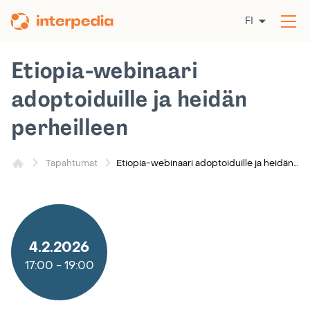
Siirry
FI
sisältöön
Av
val
Etiopia-webinaari
adoptoiduille ja heidän
perheilleen
Etiopia-webinaari adoptoiduille ja heidän perheilleen
Tapahtumat
4.2.2026
17:00
-
19:00