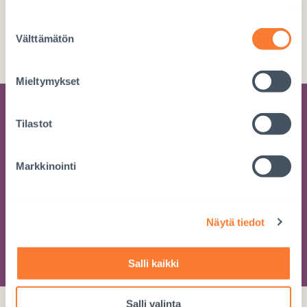
Tee tilisiirto
Suostumuksen
Välttämätön
valinta
FI76 5780 3820 0720 63
Mieltymykset
Tilaa kehitysyhteistyön uutiskirje
Tilastot
Saat tietoa työstämme suoraan sähköpostiisi
Markkinointi
muutaman kerran vuodessa
Näytä tiedot
LIITY
Salli kaikki
Salli valinta