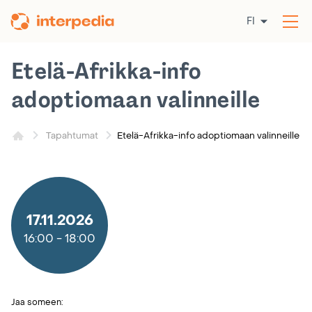
Siirry
FI
sisältöön
Av
val
Etelä-Afrikka-info
adoptiomaan valinneille
Etelä-Afrikka-info adoptiomaan valinneille
Tapahtumat
17.11.2026
16:00
-
18:00
Jaa someen: