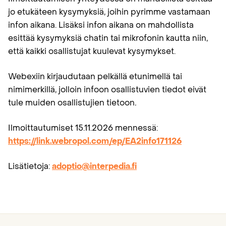
jo etukäteen kysymyksiä, joihin pyrimme vastamaan
infon aikana. Lisäksi infon aikana on mahdollista
esittää kysymyksiä chatin tai mikrofonin kautta niin,
että kaikki osallistujat kuulevat kysymykset.
Webexiin kirjaudutaan pelkällä etunimellä tai
nimimerkillä, jolloin infoon osallistuvien tiedot eivät
tule muiden osallistujien tietoon
.
Ilmoittautumiset 15.11.2026 mennessä:
https://link.webropol.com/ep/EA2info171126
Lisätietoja:
adoptio@interpedia.fi