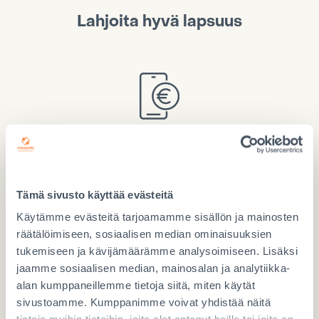
Lahjoita hyvä lapsuus
Lahjoita Mobile Payllä
Käytä numeroa 97717
Tämä sivusto käyttää evästeitä
Käytämme evästeitä tarjoamamme sisällön ja mainosten
räätälöimiseen, sosiaalisen median ominaisuuksien
tukemiseen ja kävijämäärämme analysoimiseen. Lisäksi
jaamme sosiaalisen median, mainosalan ja analytiikka-
Lahjoita verkossa
alan kumppaneillemme tietoja siitä, miten käytät
LAHJOITA TÄSTÄ
sivustoamme. Kumppanimme voivat yhdistää näitä