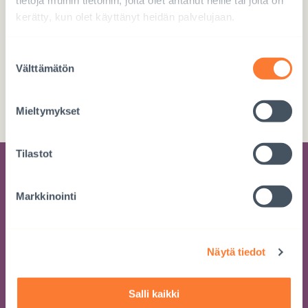
tietoja muihin tietoihin, joita olet antanut heille tai joita on
kerätty, kun olet käyttänyt heidän palvelujaan.
Suostumuksen
Välttämätön
valinta
Tee tilisiirto
FI76 5780 3820 0720 63
Mieltymykset
Tilastot
Tilaa kehitysyhteistyön uutiskirje
Markkinointi
Saat tietoa työstämme suoraan sähköpostiisi
muutaman kerran vuodessa
Näytä tiedot
Salli kaikki
LIITY