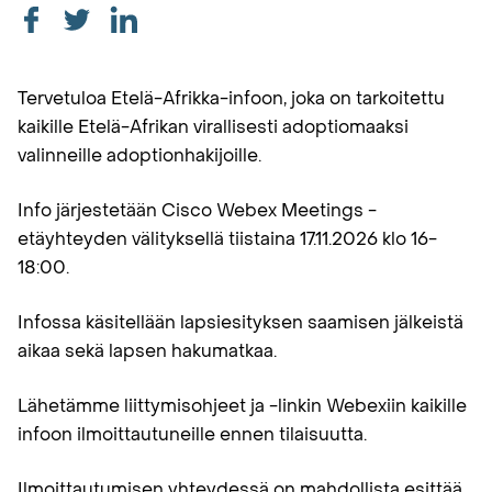
Tervetuloa Etelä-Afrikka-infoon, joka on tarkoitettu
kaikille Etelä-Afrikan virallisesti adoptiomaaksi
valinneille adoptionhakijoille.
Info järjestetään Cisco Webex Meetings -
etäyhteyden välityksellä tiistaina 17.11.2026 klo 16-
18:00.
Infossa käsitellään lapsiesityksen saamisen jälkeistä
aikaa sekä lapsen hakumatkaa.
Lähetämme liittymisohjeet ja -linkin Webexiin kaikille
infoon ilmoittautuneille ennen tilaisuutta.
Ilmoittautumisen yhteydessä on mahdollista esittää