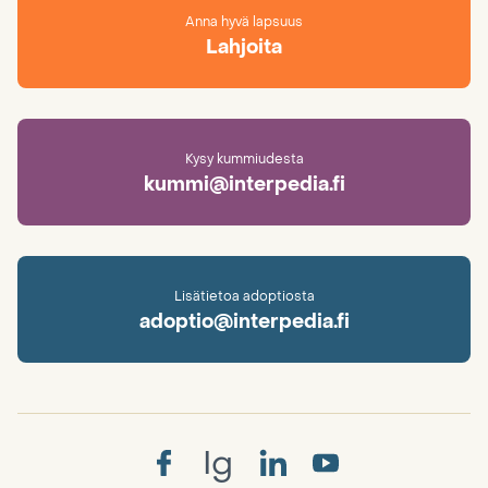
Anna hyvä lapsuus
Lahjoita
Kysy kummiudesta
kummi@interpedia.fi
Lisätietoa adoptiosta
adoptio@interpedia.fi
Ig