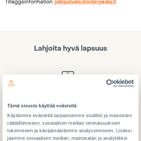
Tilläggsinformation:
jalkipalvelu@interpedia.fi
Lahjoita hyvä lapsuus
Lahjoita Mobile Payllä
Tämä sivusto käyttää evästeitä
Käytä numeroa 97717
Käytämme evästeitä tarjoamamme sisällön ja mainosten
räätälöimiseen, sosiaalisen median ominaisuuksien
tukemiseen ja kävijämäärämme analysoimiseen. Lisäksi
jaamme sosiaalisen median, mainosalan ja analytiikka-