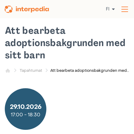
Siirry
FI
sisältöön
Av
val
Att bearbeta
adoptionsbakgrunden med
sitt barn
Att bearbeta adoptionsbakgrunden med sitt barn
Tapahtumat
29.10.2026
17:00
-
18:30