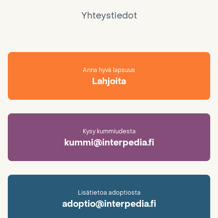
Yhteystiedot
Anna hyvä lapsuus
Lahjoita
Kysy kummiudesta
kummi@interpedia.fi
Lisätietoa adoptiosta
adoptio@interpedia.fi