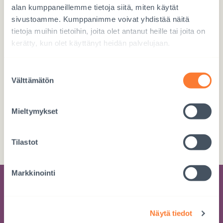
alan kumppaneillemme tietoja siitä, miten käytät
sivustoamme. Kumppanimme voivat yhdistää näitä
Lahjoita verkossa
tietoja muihin tietoihin, joita olet antanut heille tai joita on
kerätty, kun olet käyttänyt heidän palvelujaan.
LAHJOITA TÄSTÄ
Suostumuksen
Välttämätön
valinta
Mieltymykset
Tee tilisiirto
FI76 5780 3820 0720 63
Tilastot
Markkinointi
Tilaa kehitysyhteistyön uutiskirje
Näytä tiedot
Saat tietoa työstämme suoraan sähköpostiisi