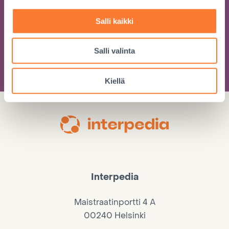
muutaman kerran vuodessa
Salli kaikki
Salli valinta
LIITY
Kiellä
Interpedia
Maistraatinportti 4 A
00240 Helsinki