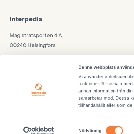
Interpedia
Magistratsporten 4 A
00240 Helsingfors
Kontor
Denna webbplats använde
040 860 9264, må–to 10–15, fre 10–12
Vi använder enhetsidentifie
funktioner för sociala medi
annan information från din
samarbetar med. Dessa kan
tillhandahållit eller som d
Ig
Samarbetspartner
Samtyckesval
Nödvändig