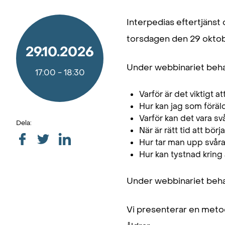
Interpedias eftertjänst
torsdagen den 29 oktobe
29.10.2026
Under webbinariet beha
17:00
-
18:30
Varför är det viktigt
Hur kan jag som föräl
Varför kan det vara s
Dela:
När är rätt tid att b
Hur tar man upp svår
Hur kan tystnad kring
Under webbinariet behan
Vi presenterar en metod 