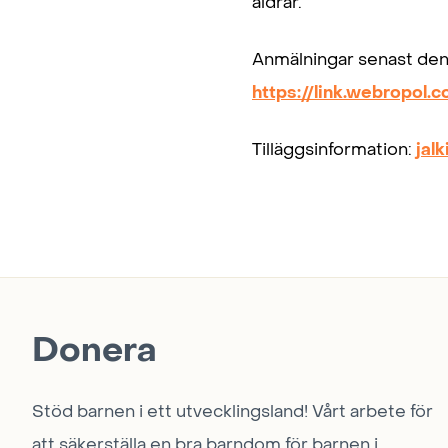
åldrar.
Anmälningar senast den
https://link.webropo
Tilläggsinformation:
jal
Donera
Stöd barnen i ett utvecklingsland! Vårt arbete för
att säkerställa en bra barndom för barnen i