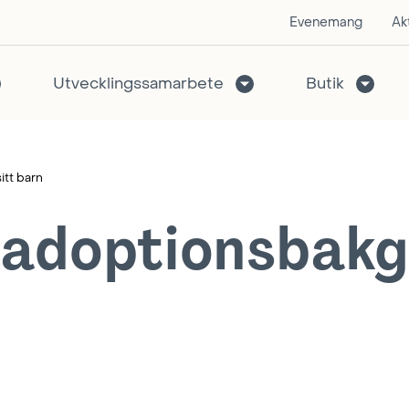
Evenemang
Akt
Utvecklingssamarbete
Butik
tt barn
 adoptionsbak