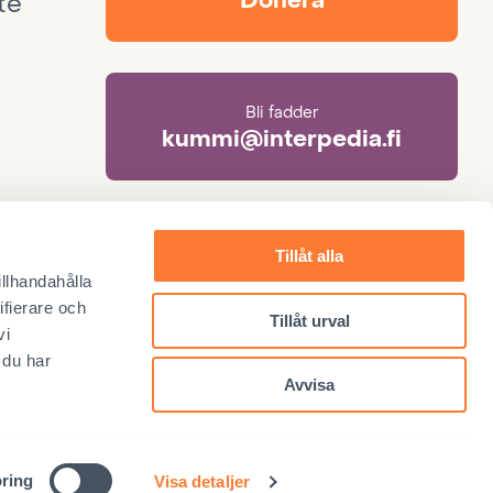
Donera
te
Bli fadder
kummi@interpedia.fi
Mer information om adoption
Tillåt alla
adoptio@interpedia.fi
illhandahålla
ifierare och
Tillåt urval
vi
 du har
Avvisa
örändring
Respons
© 2026 Interpedia
ring
Visa detaljer