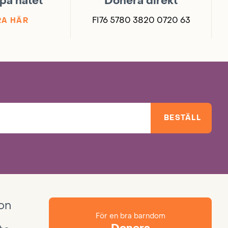
på nätet
Donera direkt
FI76 5780 3820 0720 63
A HÄR
BESTÄLL
ion
För en bra barndom