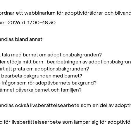
 ordnar ett webbinarium för adoptivföräldrar och blivan
r 2026 kl. 17.00–18.30.
ndlas bland annat:
 att tala med barnet om adoptionsbakgrunden?
der stödja mitt barn i bearbetningen av adoptionsbakgru
vårt att prata om adoptionsbakgrunden?
örja bearbeta bakgrunden med barnet?
a frågor som rör adoptivbarnets bakgrund?
 ämnet påverka barnet och familjen?
dlas också livsberättelsearbete som en del av adoptiv
för livsberättelsearbete som lämpar sig för adoptivföräld