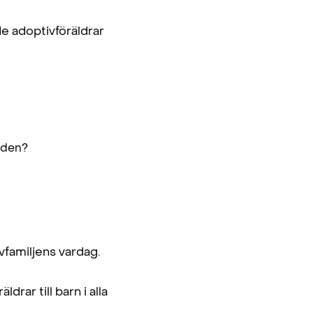
de adoptivföräldrar
nden?
familjens vardag.
rar till barn i alla