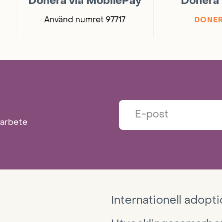
Donera via MobilePay
Donera 
Använd numret 97717
DONER
marbete
Internationell adopt