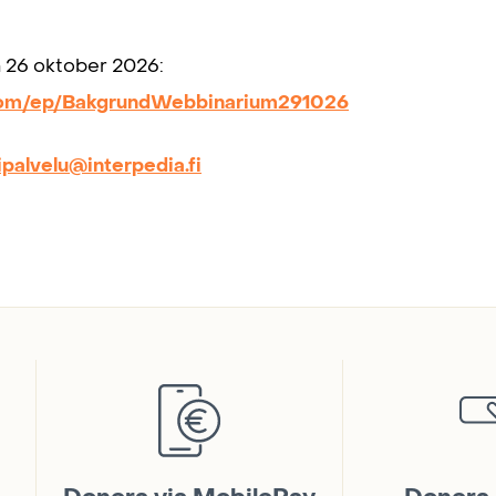
 26 oktober 2026:
l.com/ep/BakgrundWebbinarium291026
kipalvelu@interpedia.fi