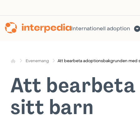
Hoppa
till
innehållet
Internationell adoption
Att bearbeta adoptionsbakgrunden med si
Evenemang
Att bearbeta
sitt barn