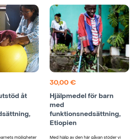
30,00
€
tstöd åt
Hjälpmedel för barn
med
sättning,
funktionsnedsättning,
Etiopien
barnets möjligheter
Med hjälp av den här gåvan stöder vi