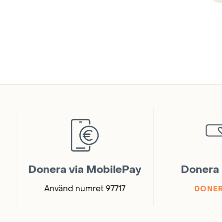
o
s
t
s
p
a
g
Donera via MobilePay
Donera 
i
Använd numret 97717
DONER
n