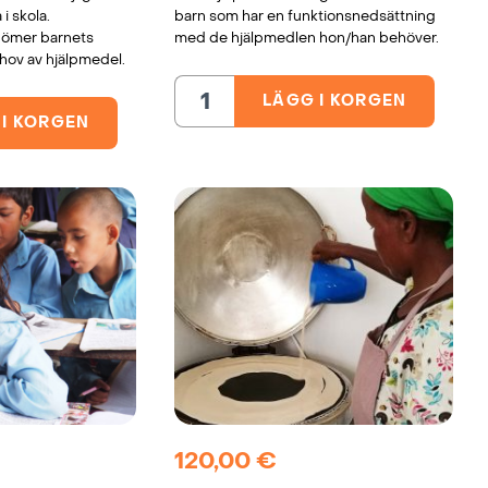
i skola.
barn som har en funktionsnedsättning
dömer barnets
med de hjälpmedlen hon/han behöver.
ehov av hjälpmedel.
LÄGG I KORGEN
Hjälpmedel
för
 I KORGEN
öd
barn
med
funktionsnedsättning,
Etiopien
tning,
mängd
120,00
€