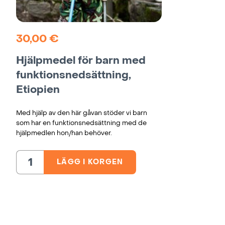
30,00
€
Hjälpmedel för barn med
funktionsnedsättning,
Etiopien
Med hjälp av den här gåvan stöder vi barn
som har en funktionsnedsättning med de
hjälpmedlen hon/han behöver.
LÄGG I KORGEN
Hjälpmedel
för
barn
med
funktionsnedsättning,
Etiopien
mängd