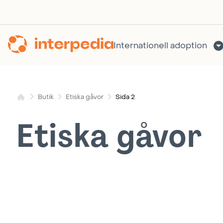
Hoppa
till
innehållet
Internationell adoption
Sida 2
Butik
Etiska gåvor
Etiska gåvor