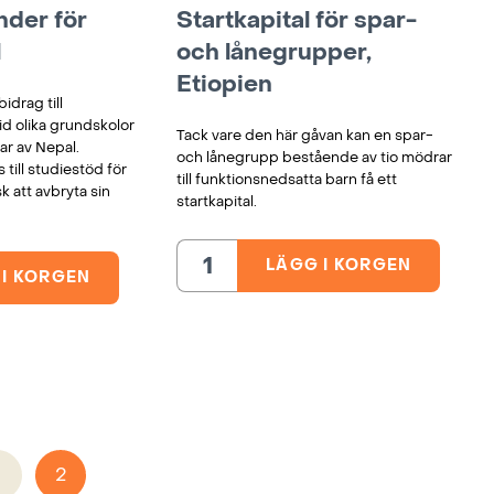
nder för
Startkapital för spar-
l
och lånegrupper,
Etiopien
idrag till
d olika grundskolor
Tack vare den här gåvan kan en spar-
ar av Nepal.
och lånegrupp bestående av tio mödrar
ill studiestöd för
till funktionsnedsatta barn få ett
k att avbryta sin
startkapital.
LÄGG I KORGEN
Startkapital
 I KORGEN
r
för
spar-
och
lånegrupper,
Etiopien
mängd
1
2