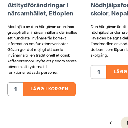
Attitydförändringar i
Nödhjälpsfo
närsamhället, Etiopien
skolor, Nepa
Med hjälp av den här gåvan anordnas
Den här gåvan är ett b
gruppträffar i närsamhällena där inalles
nödhjälpsfonderna vi
ett hundratal invånare får korrekt
i avsides belägna del
information om funktionsvarianter.
Fondmedlen används t
Gåvan gör det möjligt att samla
de barn som löper ris
invånarna till en traditionell etiopisk
skolgång.
kaffeceremoni i syfte att genom samtal
påverka attityderna till
LÄGG
funktionsnedsatta personer.
Nödhjälpsfonde
för
skolor,
Nepal
mängd
LÄGG I KORGEN
Attitydförändringar
i
närsamhället,
Etiopien
mängd
P