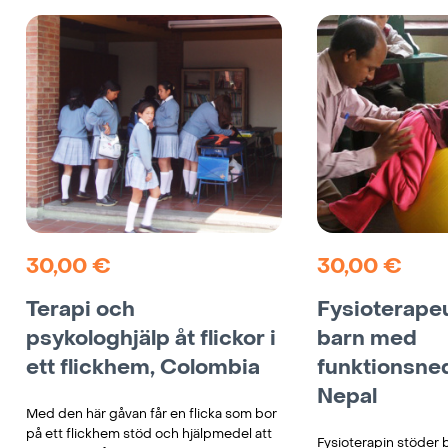
30,00
€
30,00
€
Terapi och
Fysioterapeu
psykologhjälp åt flickor i
barn med
ett flickhem, Colombia
funktionsned
Nepal
Med den här gåvan får en flicka som bor
på ett flickhem stöd och hjälpmedel att
Fysioterapin stöder 