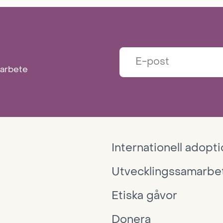
a
t
i
marbete
o
n
Internationell adopt
Utvecklingssamarbe
Etiska gåvor
Donera