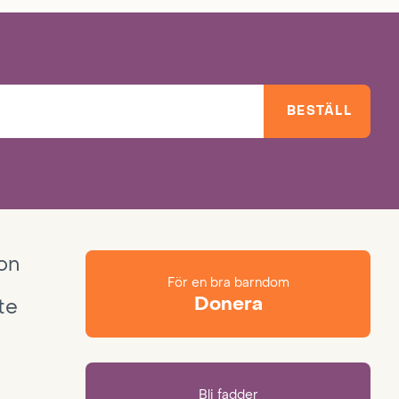
BESTÄLL
ion
För en bra barndom
Donera
te
Bli fadder