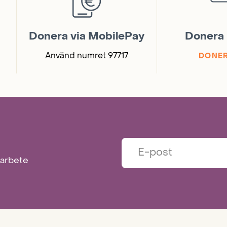
Donera via MobilePay
Donera 
Använd numret 97717
DONER
marbete