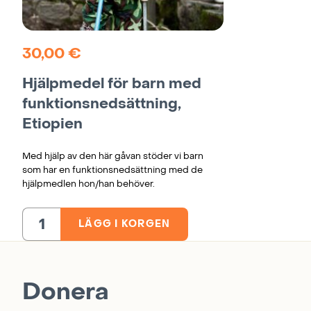
30,00
€
Hjälpmedel för barn med
funktionsnedsättning,
Etiopien
Med hjälp av den här gåvan stöder vi barn
som har en funktionsnedsättning med de
hjälpmedlen hon/han behöver.
LÄGG I KORGEN
Hjälpmedel
för
barn
med
funktionsnedsättning,
Etiopien
mängd
Donera