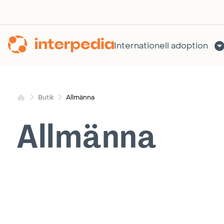
Hoppa
till
innehållet
Internationell adoption
Allmänna
Butik
Allmänna