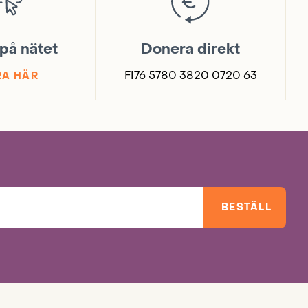
på nätet
Donera direkt
FI76 5780 3820 0720 63
A HÄR
BESTÄLL