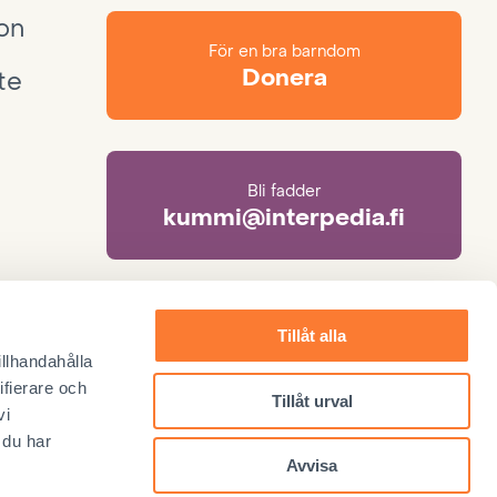
ion
För en bra barndom
Donera
te
Bli fadder
kummi@interpedia.fi
Mer information om adoption
Tillåt alla
adoptio@interpedia.fi
illhandahålla
ifierare och
Tillåt urval
vi
 du har
Avvisa