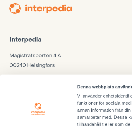
Interpedia
Magistratsporten 4 A
00240 Helsingfors
Kontor
Denna webbplats använde
040 860 9264, må–to 10–15, fre 10–12
Vi använder enhetsidentifie
funktioner för sociala medi
annan information från din
samarbetar med. Dessa kan
tillhandahållit eller som d