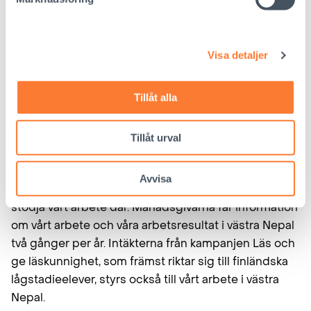
Kom med och stöd de nepalesiska skolbarnen
!
Visa detaljer
På grund av de branta bergen kommer skolvägen för
barnen i västra Nepal också i fortsättningen att vara
Tillåt alla
lång och stenig, men vi kan påverka skolan: barnen
förtjänar kvalitativ undervisning i en trygg och
uppmuntrande miljö.
Tillåt urval
Vi söker finländska skolor som vill bli faddrar för
Avvisa
skolor i västra Nepal samt månadsgivare som vill
stödja vårt arbete där. Månadsgivarna får information
om vårt arbete och våra arbetsresultat i västra Nepal
två gånger per år. Intäkterna från kampanjen Läs och
ge läskunnighet, som främst riktar sig till finländska
lågstadieelever, styrs också till vårt arbete i västra
Nepal.