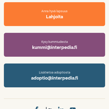
Anna hyvä lapsuus
Lahjoita
Kysy kummiudesta
kummi@interpedia.fi
Lisätietoa adoptiosta
adoptio@interpedia.fi