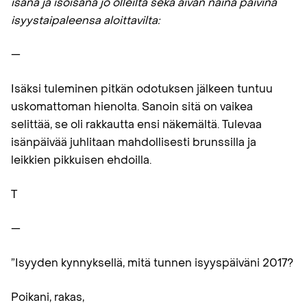
isänä ja isoisänä jo olleilta sekä aivan näinä päivinä
isyystaipaleensa aloittavilta:
—
Isäksi tuleminen pitkän odotuksen jälkeen tuntuu
uskomattoman hienolta. Sanoin sitä on vaikea
selittää, se oli rakkautta ensi näkemältä. Tulevaa
isänpäivää juhlitaan mahdollisesti brunssilla ja
leikkien pikkuisen ehdoilla.
T
—
”Isyyden kynnyksellä, mitä tunnen isyyspäiväni 2017?
Poikani, rakas,