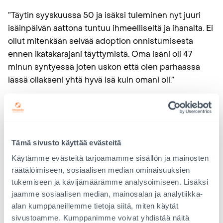
”Täytin syyskuussa 50 ja isäksi tuleminen nyt juuri
isäinpäivän aattona tuntuu ihmeelliseltä ja ihanalta. Ei
ollut mitenkään selvää adoption onnistumisesta
ennen ikätakarajani täyttymistä. Oma isäni oli 47
minun syntyessä joten uskon että olen parhaassa
iässä ollakseni yhtä hyvä isä kuin omani oli.”
Kalle
—
Tämä sivusto käyttää evästeitä
Att vara pappa:
Käytämme evästeitä tarjoamamme sisällön ja mainosten
räätälöimiseen, sosiaalisen median ominaisuuksien
Att vara pappa känns stort, underbart och fantastiskt.
tukemiseen ja kävijämäärämme analysoimiseen. Lisäksi
Ibland kan det kännas skrämmande. Jag har ansvar
jaamme sosiaalisen median, mainosalan ja analytiikka-
för denna lilla människa. Jag hoppas att jag ska vara
alan kumppaneillemme tietoja siitä, miten käytät
en bra pappa och en förebild för min son.
sivustoamme. Kumppanimme voivat yhdistää näitä