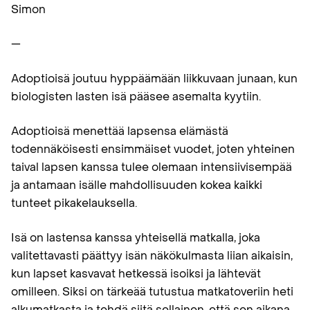
Simon
—
Adoptioisä joutuu hyppäämään liikkuvaan junaan, kun
biologisten lasten isä pääsee asemalta kyytiin.
Adoptioisä menettää lapsensa elämästä
todennäköisesti ensimmäiset vuodet, joten yhteinen
taival lapsen kanssa tulee olemaan intensiivisempää
ja antamaan isälle mahdollisuuden kokea kaikki
tunteet pikakelauksella.
Isä on lastensa kanssa yhteisellä matkalla, joka
valitettavasti päättyy isän näkökulmasta liian aikaisin,
kun lapset kasvavat hetkessä isoiksi ja lähtevät
omilleen. Siksi on tärkeää tutustua matkatoveriin heti
alkumatkasta ja tehdä siitä sellainen, että sen aikana