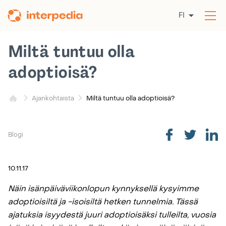
Siirry
FI
sisältöön
Av
val
Miltä tuntuu olla
adoptioisä?
Miltä tuntuu olla adoptioisä?
Ajankohtaista
Blogi
10.11.17
Näin isänpäiväviikonlopun kynnyksellä kysyimme
adoptioisiltä ja -isoisiltä hetken tunnelmia. Tässä
ajatuksia isyydestä juuri adoptioisäksi tulleilta, vuosia