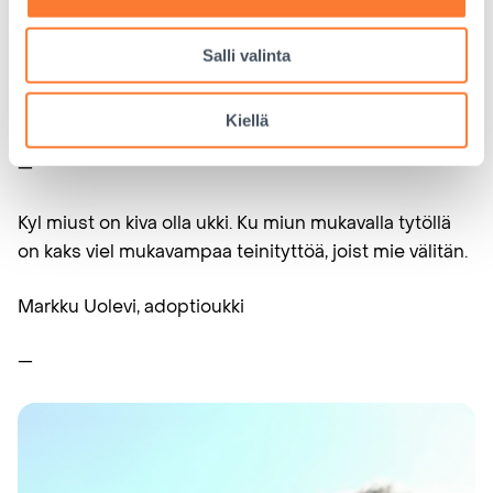
Det som varit mest utmanande med att bli pappa är
att jag förutom tiden min son kräver, också behöver
Salli valinta
ha tid över för jobbet, min fru och mig själv.
Filiph
Kiellä
—
Kyl miust on kiva olla ukki. Ku miun mukavalla tytöllä
on kaks viel mukavampaa teinityttöä, joist mie välitän.
Markku Uolevi, adoptioukki
—