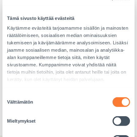
Tämä sivusto käyttää evästeitä
Käytämme evästeitä tarjoamamme sisällön ja mainosten
räätälöimiseen, sosiaalisen median ominaisuuksien
tukemiseen ja kävijämäärämme analysoimiseen. Lisäksi
jaamme sosiaalisen median, mainosalan ja analytiikka-
alan kumppaneillemme tietoja siitä, miten käytät
sivustoamme. Kumppanimme voivat yhdistää näitä
tietoja muihin tietoihin, joita olet antanut heille tai joita on
kerätty, kun olet käyttänyt heidän palvelujaan.
Suostumuksen
Lisätietoa
Adoptioperheet ry:n toiminnasta lapsille ja
Välttämätön
valinta
nuorille
Mieltymykset