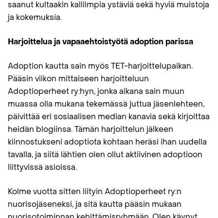
saanut kultaakin kalliimpia ystäviä sekä hyviä muistoja
ja kokemuksia.
Harjoittelua ja vapaaehtoistyötä adoption parissa
Adoption kautta sain myös TET-harjoittelupaikan.
Pääsin viikon mittaiseen harjoitteluun
Adoptioperheet ry:hyn, jonka aikana sain muun
muassa olla mukana tekemässä juttua jäsenlehteen,
päivittää eri sosiaalisen median kanavia sekä kirjoittaa
heidän blogiinsa. Tämän harjoittelun jälkeen
kiinnostukseni adoptiota kohtaan heräsi ihan uudella
tavalla, ja siitä lähtien olen ollut aktiivinen adoptioon
liittyvissä asioissa.
Kolme vuotta sitten liityin Adoptioperheet ry:n
nuorisojäseneksi, ja sitä kautta pääsin mukaan
nuorisotoiminnan kehittämisryhmään. Olen käynyt