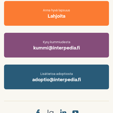
Anna hyvä lapsuus
Lahjoita
Kysy kummiudesta
kummi@interpedia.fi
Lisätietoa adoptiosta
adoptio@interpedia.fi
Ig