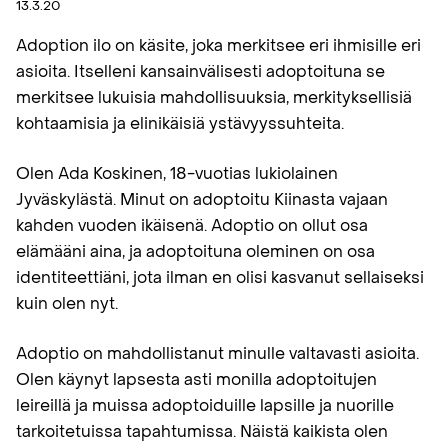
13.3.20
Adoption ilo on käsite, joka merkitsee eri ihmisille eri
asioita. Itselleni kansainvälisesti adoptoituna se
merkitsee lukuisia mahdollisuuksia, merkityksellisiä
kohtaamisia ja elinikäisiä ystävyyssuhteita.
Olen Ada Koskinen, 18-vuotias lukiolainen
Jyväskylästä. Minut on adoptoitu Kiinasta vajaan
kahden vuoden ikäisenä. Adoptio on ollut osa
elämääni aina, ja adoptoituna oleminen on osa
identiteettiäni, jota ilman en olisi kasvanut sellaiseksi
kuin olen nyt.
Adoptio on mahdollistanut minulle valtavasti asioita.
Olen käynyt lapsesta asti monilla adoptoitujen
leireillä ja muissa adoptoiduille lapsille ja nuorille
tarkoitetuissa tapahtumissa. Näistä kaikista olen