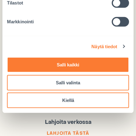
Tilastot
Lahjoita hyvä lapsuus
Markkinointi
Näytä tiedot
Salli kaikki
Lahjoita Mobile Payllä
Käytä numeroa 97717
Salli valinta
Kiellä
Lahjoita verkossa
LAHJOITA TÄSTÄ