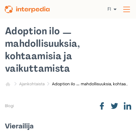
Siirry
FI
sisältöön
Av
val
Adoption ilo ㅡ
mahdollisuuksia,
kohtaamisia ja
vaikuttamista
Adoption ilo ㅡ mahdollisuuksia, kohtaamisia ja vaikuttamista
Ajankohtaista
Blogi
Vierailija