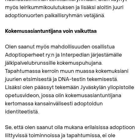
myös leirikummikoulutuksen ja lisäksi aloitin juuri
adoptionuorten paikallisryhmän vetäjänä.
Kokemusasiantuntijana voin vaikuttaa
Olen saanut myös mahdollisuuden osallistua
Adoptioperheet ry:n ja Interpedian järjestämälle
jälkipalvelubrunssille kokemuspuhujana.
Tapahtumassa kerroin muun muassa kokemuksiani
juurien etsimisestä ja DNA-testin tekemisestä.
Lisäksi olen päässyt tekemään Jyväskylän yliopistolle
opetusvideon, jossa olin kokemusasiantuntijana
kertomassa kansainvälisesti adoptoidun
identiteetistä.
Se, että olen saanut olla mukana erilaisissa adoptioon
liittyvissä toiminnoissa ja tapahtumissa, ei ole