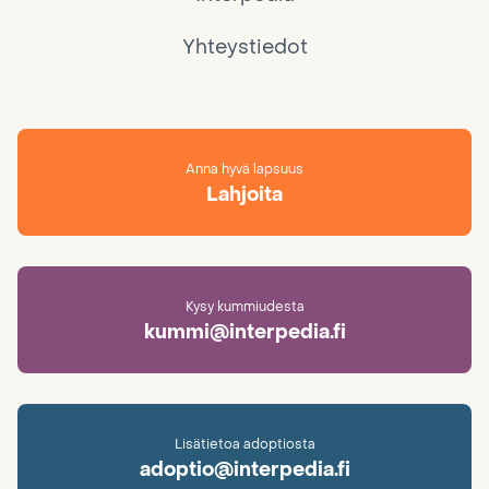
Yhteystiedot
Anna hyvä lapsuus
Lahjoita
Kysy kummiudesta
kummi@interpedia.fi
Lisätietoa adoptiosta
adoptio@interpedia.fi