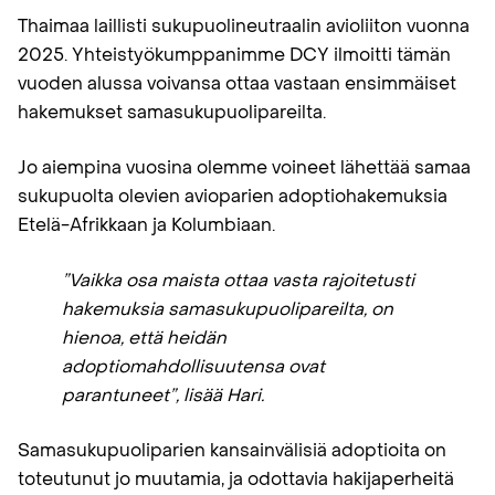
Thaimaa laillisti sukupuolineutraalin avioliiton vuonna
2025. Yhteistyökumppanimme DCY ilmoitti tämän
vuoden alussa voivansa ottaa vastaan ensimmäiset
hakemukset samasukupuolipareilta.
Jo aiempina vuosina olemme voineet lähettää samaa
sukupuolta olevien avioparien adoptiohakemuksia
Etelä-Afrikkaan ja Kolumbiaan.
”Vaikka osa maista ottaa vasta rajoitetusti
hakemuksia samasukupuolipareilta, on
hienoa, että heidän
adoptiomahdollisuutensa ovat
parantuneet”, lisää Hari.
Samasukupuoliparien kansainvälisiä adoptioita on
toteutunut jo muutamia, ja odottavia hakijaperheitä