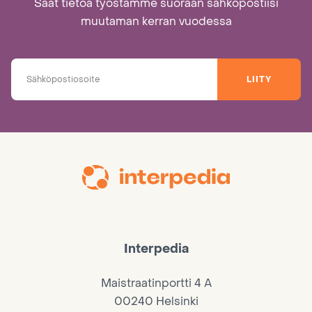
Saat tietoa työstämme suoraan sähköpostiisi
muutaman kerran vuodessa
LIITY
Interpedia
Maistraatinportti 4 A
00240 Helsinki