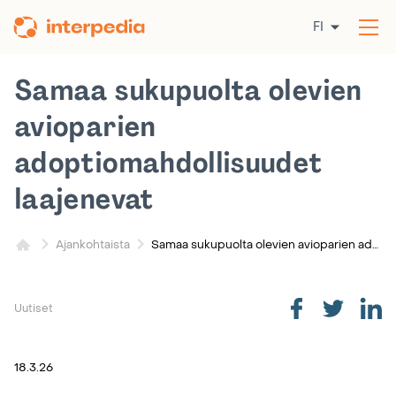
Siirry
FI
sisältöön
Av
val
Samaa sukupuolta olevien
avioparien
adoptiomahdollisuudet
laajenevat
Samaa sukupuolta olevien avioparien adoptiomahdollisuudet laajenevat
Ajankohtaista
Uutiset
18.3.26