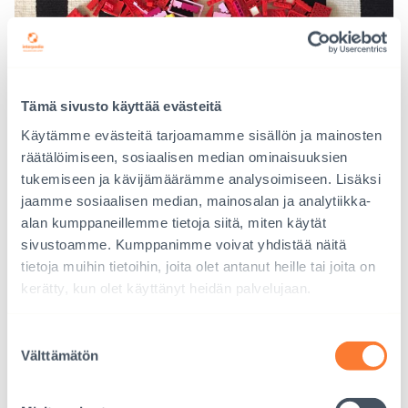
Tämä sivusto käyttää evästeitä
Käytämme evästeitä tarjoamamme sisällön ja mainosten
räätälöimiseen, sosiaalisen median ominaisuuksien
tukemiseen ja kävijämäärämme analysoimiseen. Lisäksi
jaamme sosiaalisen median, mainosalan ja analytiikka-
alan kumppaneillemme tietoja siitä, miten käytät
sivustoamme. Kumppanimme voivat yhdistää näitä
tietoja muihin tietoihin, joita olet antanut heille tai joita on
kerätty, kun olet käyttänyt heidän palvelujaan.
Suostumuksen
Lue lisää:
Välttämätön
valinta
Kysymyksiä adoptiosta