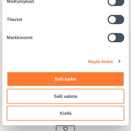
Mieltymykset
Adoptioprosessi
Tilastot
Markkinointi
Lahjoita hyvä lapsuus
Näytä tiedot
Salli kaikki
Salli valinta
Lahjoita Mobile Payllä
Käytä numeroa 97717
Kiellä