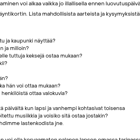
inen voi alkaa vaikka jo illallisella ennen luovutuspäivää
käyntikortin. Lista mahdollisista aarteista ja kysymyksist
tu ja kaupunki näyttää?
n ja milloin?
elle tuttuja keksejä ostaa mukaan?
ii?
ään?
nka hän voi ottaa mukaan?
a henkilöistä ottaa valokuvia?
tä päivältä kun lapsi ja vanhempi kohtasivat toisensa
tettu musiikkia ja voisiko sitä ostaa jostakin?
lähdimme lastenkodista jne.