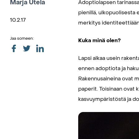
Marja Utela
Adoptiolapsen tarinassa 
pienillä, ulkopuolisesta 
10.2.17
merkitys identiteettiään
Jaa someen:
Kuka minä olen?
Lapsi alkaa usein raken
ennen adoptiota ja haku
Rakennusaineina ovat my
paperit. Toisinaan ova
kasvuympäristöstä ja do