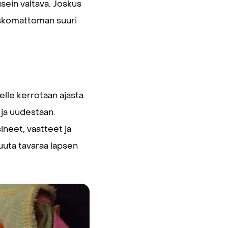
sein valtava. Joskus
a uskomattoman suuri
lle kerrotaan ajasta
 ja uudestaan.
neet, vaatteet ja
uta tavaraa lapsen