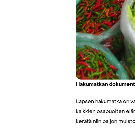
Hakumatkan dokumento
Lapsen hakumatka on va
kaikkien osapuolten eläm
kerätä niin paljon muisto