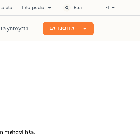
taista
Interpedia
Etsi
FI
ta yhteyttä
LAHJOITA
on mahdollista.