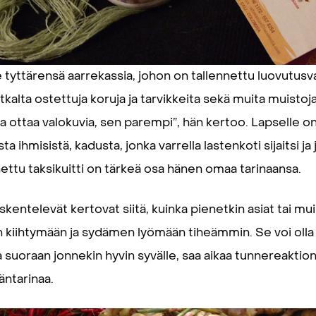
e tyttärensä aarrekassia, johon on tallennettu luovutusv
matkalta ostettuja koruja ja tarvikkeita sekä muita muist
ja ottaa valokuvia, sen parempi”, hän kertoo. Lapselle o
ta ihmisistä, kadusta, jonka varrella lastenkoti sijaitsi ja
ettu taksikuitti on tärkeä osa hänen omaa tarinaansa.
skentelevät kertovat siitä, kuinka pienetkin asiat tai mu
kiihtymään ja sydämen lyömään tiheämmin. Se voi olla k
a suoraan jonnekin hyvin syvälle, saa aikaa tunnereaktion
ntarinaa.