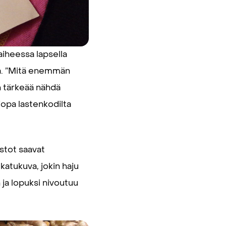
aiheessa lapsella
oja. ”Mitä enemmän
n tärkeää nähdä
 jopa lastenkodilta
istot saavat
atukuva, jokin haju
 ja lopuksi nivoutuu