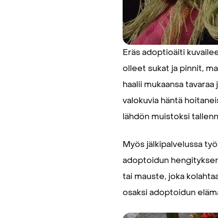
Eräs adoptioäiti kuvaile
olleet sukat ja pinnit, 
haalii mukaansa tavaraa 
valokuvia häntä hoitaneis
lähdön muistoksi tallenn
Myös jälkipalvelussa työ
adoptoidun hengityksen 
tai mauste, joka kolahta
osaksi adoptoidun elämä