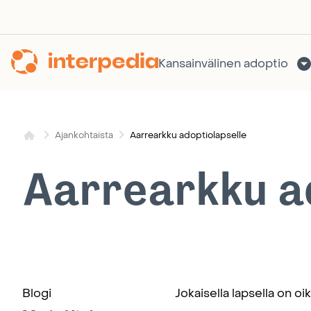
Siirry
sisältöön
Kansainvälinen adoptio
Aarrearkku adoptiolapselle
Ajankohtaista
Aarrearkku a
Blogi
Jokaisella lapsella on oi