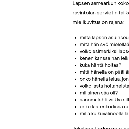
Lapsen aarrearkun kokoam
ravintolan servietin tai 
mielikuvitus on rajana:
miltä lapsen asuinseu
mitä hän syö mielellää
voiko esimerkiksi laps
kenen kanssa hän leikk
kuka häntä hoitaa?
mitä hänellä on pääll
onko hänellä lelua, jo
voiko lasta hoitaneist
millainen sää oli?
sanomalehti vaikka sil
onko lastenkodissa soi
millä kulkuvälineellä 