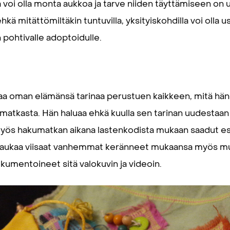
voi olla monta aukkoa ja tarve niiden täyttämiseen on u
ehkä mitättömiltäkin tuntuvilla, yksityiskohdilla voi oll
 pohtivalle adoptoidulle.
taa oman elämänsä tarinaa perustuen kaikkeen, mitä häne
matkasta. Hän haluaa ehkä kuulla sen tarinan uudestaan
ös hakumatkan aikana lastenkodista mukaan saadut esi
t kaukaa viisaat vanhemmat keränneet mukaansa myös mu
kumentoineet sitä valokuvin ja videoin.