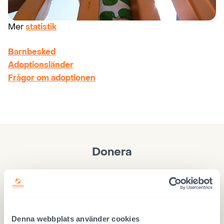
Mer
statistik
Barnbesked
Adoptionsländer
Frågor om adoptionen
Donera
Stöd barnen i ett utvecklingsland! Vårt arbete för att
säkerställa en bra barndom för barnen i
utvecklingsländerna blir möjligt genom gåvor.
Denna webbplats använder cookies