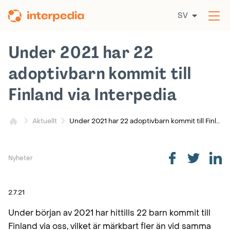
Hoppa
SV
till
Öp
innehållet
me
Under 2021 har 22
adoptivbarn kommit till
Finland via Interpedia
Under 2021 har 22 adoptivbarn kommit till Finland via Interpedia
Aktuellt
Nyheter
2.7.21
Under början av 2021 har hittills 22 barn kommit till
Finland via oss, vilket är märkbart fler än vid samma