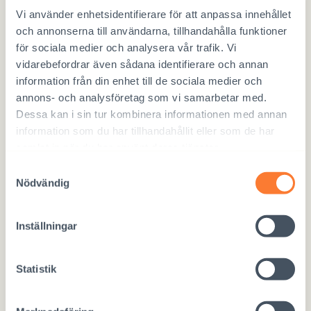
Vi använder enhetsidentifierare för att anpassa innehållet
och annonserna till användarna, tillhandahålla funktioner
för sociala medier och analysera vår trafik. Vi
vidarebefordrar även sådana identifierare och annan
information från din enhet till de sociala medier och
Donera via MobilePay
annons- och analysföretag som vi samarbetar med.
Använd numret 97717
Dessa kan i sin tur kombinera informationen med annan
information som du har tillhandahållit eller som de har
samlat in när du har använt deras tjänster.
Samtyckesval
Nödvändig
Donera på nätet
Inställningar
DONERA HÄR
Statistik