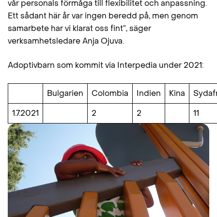
vår personals förmåga till flexibilitet och anpassning.
Ett sådant här år var ingen beredd på, men genom
samarbete har vi klarat oss fint”, säger
verksamhetsledare Anja Ojuva.
Adoptivbarn som kommit via Interpedia under 2021:
Bulgarien
Colombia
Indien
Kina
Sydafr
1.7.2021
2
2
11