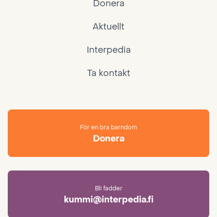
Donera
Aktuellt
Interpedia
Ta kontakt
För en bra barndom
Donera
Bli fadder
kummi@interpedia.fi