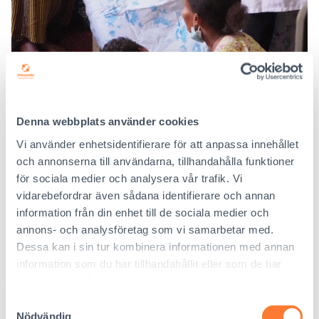
Denna webbplats använder cookies
Barnen har gjort goda framsteg. Alemtsehays dotter går nu i första
klassen i skolan.
Vi använder enhetsidentifierare för att anpassa innehållet
och annonserna till användarna, tillhandahålla funktioner
FAKTA OM PROJEKTET
för sociala medier och analysera vår trafik. Vi
vidarebefordrar även sådana identifierare och annan
Interpedias och Berhan Lehetsanats gemensamma
information från din enhet till de sociala medier och
projekt avslutades 2021, och under projekttiden fick
annons- och analysföretag som vi samarbetar med.
inalles 229 funktionsnedsatta barn direktstöd.
Dessa kan i sin tur kombinera informationen med annan
information som du har tillhandahållit eller som de har
Upprepade diskussioner i närsamhällena, ökad
samlat in när du har använt deras tjänster.
information och utveckling av färdigheterna
Samtyckesval
förbättrade lokalinvånarnas medvetenhet om,
Nödvändig