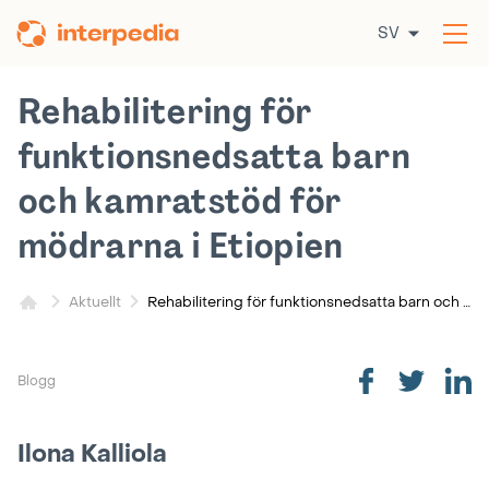
Hoppa
SV
till
Öp
innehållet
me
Rehabilitering för
funktionsnedsatta barn
och kamratstöd för
mödrarna i Etiopien
Rehabilitering för funktionsnedsatta barn och kamratstöd för mödrarna i Etiopien
Aktuellt
Blogg
Ilona Kalliola