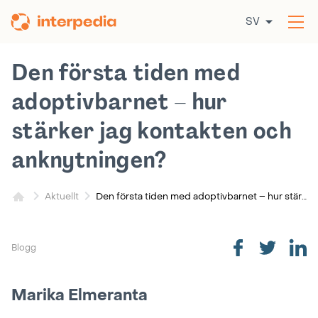
Hoppa
SV
till
Öp
innehållet
me
Den första tiden med
adoptivbarnet – hur
stärker jag kontakten och
anknytningen?
Den första tiden med adoptivbarnet – hur stärker jag kontakten och anknytningen?
Aktuellt
Blogg
Marika Elmeranta