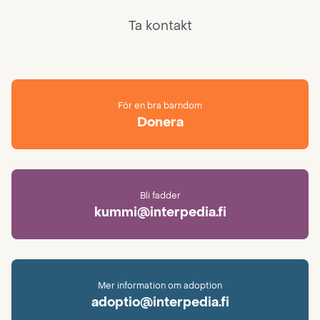
Ta kontakt
För en bra barndom
Donera
Bli fadder
kummi@interpedia.fi
Mer information om adoption
adoptio@interpedia.fi