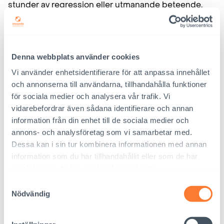
stunder av regression eller utmanande beteende,
såsom ilska, retirering eller känsloutbrott. Ett sådant
beteende är ofta en följd av barnets tidigare
erfarenheter.
Denna webbplats använder cookies
Lyssna till barnets känslor, klä dem i ord och bekräfta
Vi använder enhetsidentifierare för att anpassa innehållet
genom att medreglera barnets förmåga till
och annonserna till användarna, tillhandahålla funktioner
självreglering.
för sociala medier och analysera vår trafik. Vi
vidarebefordrar även sådana identifierare och annan
4. Terapeutiskt föräldraskap
information från din enhet till de sociala medier och
annons- och analysföretag som vi samarbetar med.
Förbered dig på terapeutiskt föräldraskap som
Dessa kan i sin tur kombinera informationen med annan
information som du har tillhandahållit eller som de har
stöttar barn som upplevt trauma. Till terapeutiskt
samlat in när du har använt deras tjänster.
föräldraskap hör att identifiera ett traumatiserat
barns individuella behov och att möta dessa behov
Samtyckesval
Nödvändig
med empati och tålamod. Det krävs kontinuerligt
lärande, flexibilitet och anpassningsförmåga. Be vid
behov om handledning av terapeuter eller andra