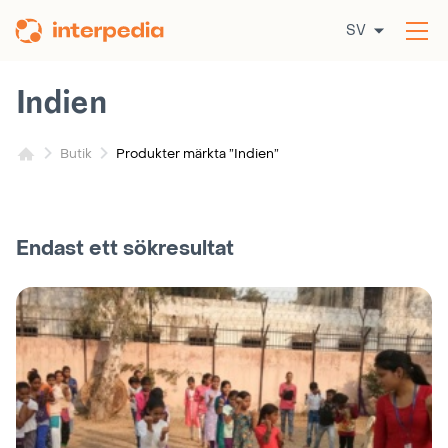
Hoppa
SV
till
Öp
innehållet
me
Indien
Produkter märkta ”Indien”
Butik
Endast ett sökresultat