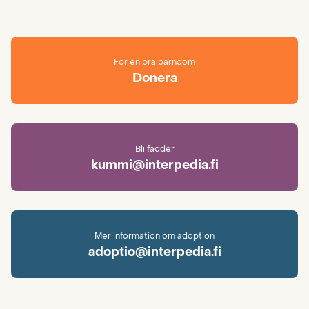
För en bra barndom
Donera
Bli fadder
kummi@interpedia.fi
Mer information om adoption
adoptio@interpedia.fi