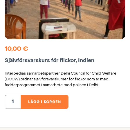
10,00
€
Självförsvarskurs för flickor, Indien
Interpedias samarbetspartner Delhi Council for Child Welfare
(DCCW) ordnar självförsvarskurser för flickor som är med i
fadderprogrammet i samarbete med polisen i Delhi.
LÄGG I KORGEN
Självförsvarskurs
för
flickor,
Indien
mängd