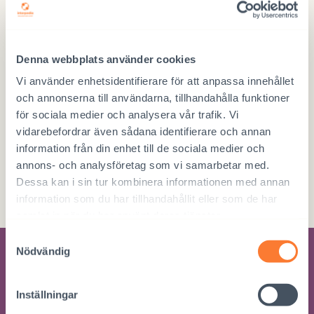
Donera på nätet
Denna webbplats använder cookies
DONERA HÄR
Vi använder enhetsidentifierare för att anpassa innehållet
och annonserna till användarna, tillhandahålla funktioner
för sociala medier och analysera vår trafik. Vi
vidarebefordrar även sådana identifierare och annan
information från din enhet till de sociala medier och
Donera direkt
annons- och analysföretag som vi samarbetar med.
Dessa kan i sin tur kombinera informationen med annan
FI76 5780 3820 0720 63
information som du har tillhandahållit eller som de har
samlat in när du har använt deras tjänster.
Samtyckesval
Nödvändig
Beställ nyhetsbrev
Inställningar
Beställ nyhetsbrev om Interpedias