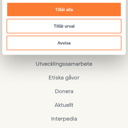
00240 Helsingfors
Tillåt alla
Kontor
040 860 9264, må–to 10–15, fre 10–12
Tillåt urval
Avvisa
Internationell adoption
Utvecklingssamarbete
Etiska gåvor
Donera
Aktuellt
Interpedia