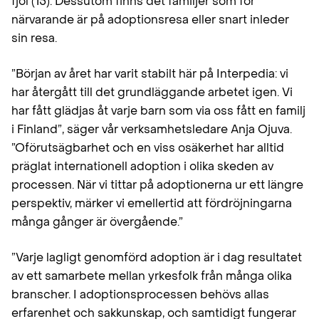
fjol (15). Dessutom finns det familjer som för
närvarande är på adoptionsresa eller snart inleder
sin resa.
”Början av året har varit stabilt här på Interpedia: vi
har återgått till det grundläggande arbetet igen. Vi
har fått glädjas åt varje barn som via oss fått en familj
i Finland”, säger vår verksamhetsledare Anja Ojuva.
”Oförutsägbarhet och en viss osäkerhet har alltid
präglat internationell adoption i olika skeden av
processen. När vi tittar på adoptionerna ur ett längre
perspektiv, märker vi emellertid att fördröjningarna
många gånger är övergående.”
”Varje lagligt genomförd adoption är i dag resultatet
av ett samarbete mellan yrkesfolk från många olika
branscher. I adoptionsprocessen behövs allas
erfarenhet och sakkunskap, och samtidigt fungerar