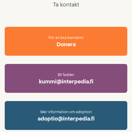
Ta kontakt
För en bra barndom
Donera
Bli fadder
kummi@interpedia.fi
Mer information om adoption
adoptio@interpedia.fi