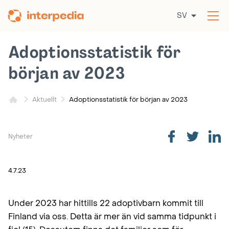
Hoppa
SV
till
Öp
innehållet
me
Adoptionsstatistik för
början av 2023
Adoptionsstatistik för början av 2023
Aktuellt
Nyheter
4.7.23
Under 2023 har hittills 22 adoptivbarn kommit till
Finland via oss. Detta är mer än vid samma tidpunkt i