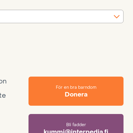
ion
För en bra barndom
Donera
te
Bli fadder
kummi@interpedia.fi