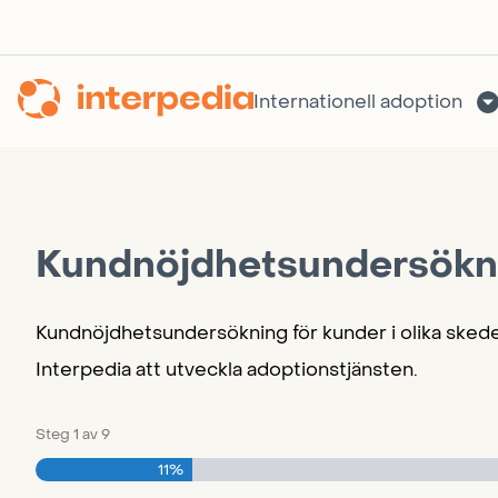
Hoppa
till
innehållet
Internationell adoption
Kundnöjdhetsundersökn
Kundnöjdhetsundersökning för kunder i olika skede
Interpedia att utveckla adoptionstjänsten.
Steg
1
av
9
11%