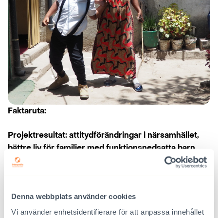
Faktaruta:
Projektresultat: attitydförändringar i närsamhället,
bättre liv för familjer med funktionsnedsatta barn
Utvecklingssamarbetsprojektet 2019–2021
tillhandahöll direkt stöd för 229 barn med
funktionsnedsättning.
Denna webbplats använder cookies
Vi använder enhetsidentifierare för att anpassa innehållet