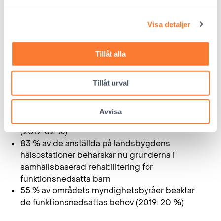
integrering.
Visa detaljer
81 % av de funktionsnedsatta barnen deltar nu
i den inklusiva undervisningen (2019: 51 %)
Tillåt alla
71 % av de funktionsnedsatta skoleleverna
klarar studierna bättre än tidigare
Tillåt urval
77 % av skolorna är tillgängliga för
funktionsnedsatta barn (2019: 20 %)
79 % av lärarna kan bättre beakta de
Avvisa
funktionsnedsatta elevernas särskilda behov
(2019: 32 %)
83 % av de anställda på landsbygdens
hälsostationer behärskar nu grunderna i
samhällsbaserad rehabilitering för
funktionsnedsatta barn
55 % av områdets myndighetsbyråer beaktar
de funktionsnedsattas behov (2019: 20 %)