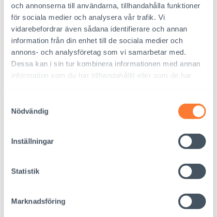
Projektet åstadkom betydande förändringar i de
och annonserna till användarna, tillhandahålla funktioner
negativa attityder som närsamhället, familjerna,
för sociala medier och analysera vår trafik. Vi
lärarna och myndigheterna hyste gentemot de
vidarebefordrar även sådana identifierare och annan
information från din enhet till de sociala medier och
funktionsnedsatta och deras familjer. Den utbildning
annons- och analysföretag som vi samarbetar med.
som erbjöds lärarna, rektorerna och
Dessa kan i sin tur kombinera informationen med annan
hälsovårdspersonalen hjälpte dem att bättre beakta
information som du har tillhandahållit eller som de har
de funktionsnedsatta barnens behov. Olika fysiska
samlat in när du har använt deras tjänster.
arrangemang förbättrade skolornas tillgänglighet
Samtyckesval
och gjorde det möjligt för de funktionsnedsatta
Nödvändig
barnen att delta.
Projektet förbättrade avsevärt det allmänna
Inställningar
välbefinnandet i de familjer där det fanns barn med
någon funktionsnedsättning. Den positiva
Statistik
förändringen i livet och i utkomstmöjligheterna
uppnåddes och sårbarheten decimerades genom
Marknadsföring
att förbättra tillgången till rehabilitering och genom
att stödja familjernas ekonomi och sociala