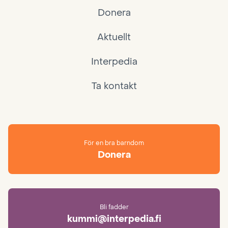
Donera
Aktuellt
Interpedia
Ta kontakt
För en bra barndom
Donera
Bli fadder
kummi@interpedia.fi