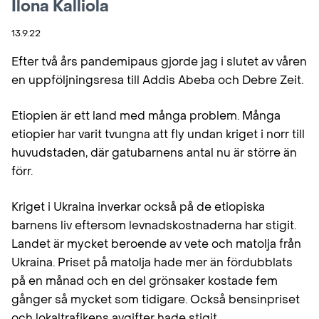
Ilona Kalliola
13.9.22
Efter två års pandemipaus gjorde jag i slutet av våren
en uppföljningsresa till Addis Abeba och Debre Zeit.
Etiopien är ett land med många problem. Många
etiopier har varit tvungna att fly undan kriget i norr till
huvudstaden, där gatubarnens antal nu är större än
förr.
Kriget i Ukraina inverkar också på de etiopiska
barnens liv eftersom levnadskostnaderna har stigit.
Landet är mycket beroende av vete och matolja från
Ukraina. Priset på matolja hade mer än fördubblats
på en månad och en del grönsaker kostade fem
gånger så mycket som tidigare. Också bensinpriset
och lokaltrafikens avgifter hade stigit.