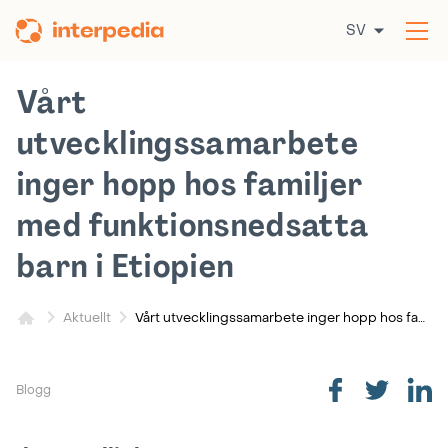
Hoppa
SV
till
Öp
innehållet
me
Vårt
utvecklingssamarbete
inger hopp hos familjer
med funktionsnedsatta
barn i Etiopien
Vårt utvecklingssamarbete inger hopp hos familjer med funktionsnedsatta barn i Etiopien
Aktuellt
Blogg