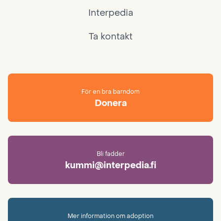
Interpedia
Ta kontakt
För en bra barndom
Donera
Bli fadder
kummi@interpedia.fi
Mer information om adoption