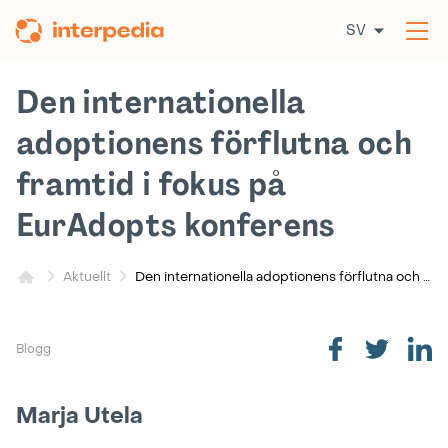
Hoppa
SV
till
Öp
innehållet
me
Den internationella
adoptionens förflutna och
framtid i fokus på
EurAdopts konferens
Den internationella adoptionens förflutna och framtid i fokus på EurAdopts konferens
Aktuellt
Blogg
Marja Utela