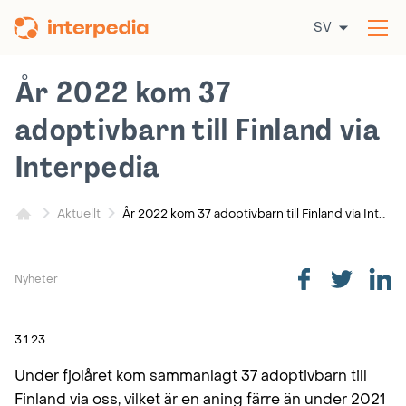
Hoppa
SV
till
Öp
innehållet
me
År 2022 kom 37
adoptivbarn till Finland via
Interpedia
År 2022 kom 37 adoptivbarn till Finland via Interpedia
Aktuellt
Nyheter
3.1.23
Under fjolåret kom sammanlagt 37 adoptivbarn till
Finland via oss, vilket är en aning färre än under 2021