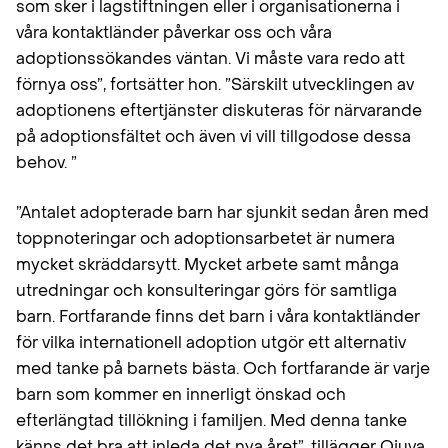
som sker i lagstiftningen eller i organisationerna i
våra kontaktländer påverkar oss och våra
adoptionssökandes väntan. Vi måste vara redo att
förnya oss”, fortsätter hon. ”Särskilt utvecklingen av
adoptionens eftertjänster diskuteras för närvarande
på adoptionsfältet och även vi vill tillgodose dessa
behov. ”
”Antalet adopterade barn har sjunkit sedan åren med
toppnoteringar och adoptionsarbetet är numera
mycket skräddarsytt. Mycket arbete samt många
utredningar och konsulteringar görs för samtliga
barn. Fortfarande finns det barn i våra kontaktländer
för vilka internationell adoption utgör ett alternativ
med tanke på barnets bästa. Och fortfarande är varje
barn som kommer en innerligt önskad och
efterlängtad tillökning i familjen. Med denna tanke
känns det bra att inleda det nya året”, tillägger Ojuva.