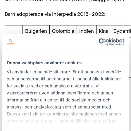
Barn adopterade via Interpedia 2018–2022:
Bulgarien
Colombia
Indien
Kina
Sydafri
2022
4
12
13
2021
3
2
24
2020
8
1
5
Denna webbplats använder cookies
2019
9
3
1
23
2018
6
6
2
10
Vi använder enhetsidentifierare för att anpassa innehållet
och annonserna till användarna, tillhandahålla funktioner
Vid ankomsten var barnen 0–7 år gamla, 25 pojkar
för sociala medier och analysera vår trafik. Vi
och 12 flickor. Den största åldersgruppen var
vidarebefordrar även sådana identifierare och annan
ettåringarna (11).
information från din enhet till de sociala medier och
annons- och analysföretag som vi samarbetar med.
Mer
statistik
Dessa kan i sin tur kombinera informationen med annan
information som du har tillhandahållit eller som de har
samlat in när du har använt deras tjänster.