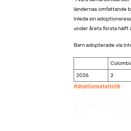
ländernas omfattande ba
inleda sin adoptionsresa
under årets första hälft 
Barn adopterade via Int
Colombi
2026
2
Adoptionsstatistik