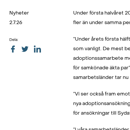
Nyheter
Under första halvåret 20
2.7.26
fler än under samma perio
”Under årets första häl
Dela:
som vanligt. De mest bet
adoptionssamarbete med
för samkönade äkta par”,
samarbetsländer tar nu
”Vi ser också fram emot 
nya adoptionsansökninga
för ansökningar till Syda
”I våra samarbetsländer 