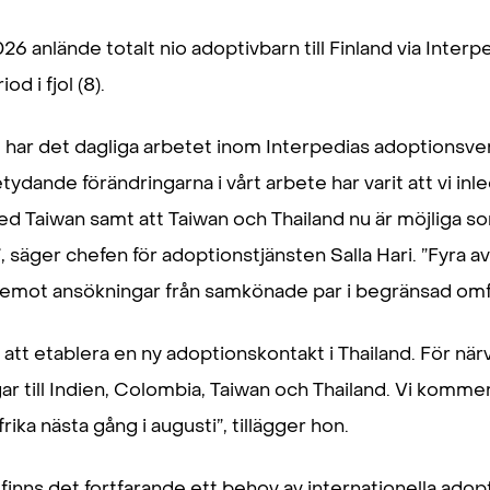
26 anlände totalt nio adoptivbarn till Finland via Interp
d i fjol (8).
ft har det dagliga arbetet inom Interpedias adoptionsv
ydande förändringarna i vårt arbete har varit att vi inl
 Taiwan samt att Taiwan och Thailand nu är möjliga s
 säger chefen för adoptionstjänsten Salla Hari. ”Fyra a
 emot ansökningar från samkönade par i begränsad omf
att etablera en ny adoptionskontakt i Thailand. För när
r till Indien, Colombia, Taiwan och Thailand. Vi kommer
frika nästa gång i augusti”, tillägger hon.
finns det fortfarande ett behov av internationella ado