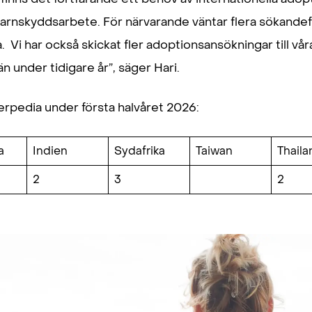
rnskyddsarbete. För närvarande väntar flera sökandefam
. Vi har också skickat fler adoptionsansökningar till v
än under tidigare år”, säger Hari.
erpedia under första halvåret 2026:
a
Indien
Sydafrika
Taiwan
Thaila
2
3
2