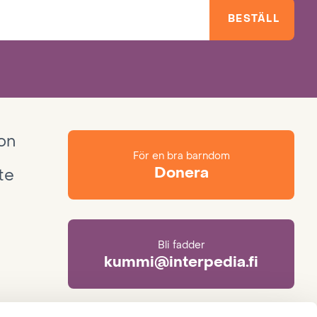
BESTÄLL
ion
För en bra barndom
Donera
te
Bli fadder
kummi@interpedia.fi