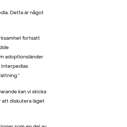
edia. Detta är något
erksamhet fortsatt
edde
om adoptionsländer
v Interpedias
attning.”
varande kan vi skicka
 att diskutera läget
ptioner som en del av