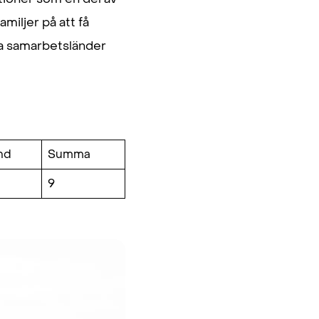
iljer på att få
åra samarbetsländer
nd
Summa
9