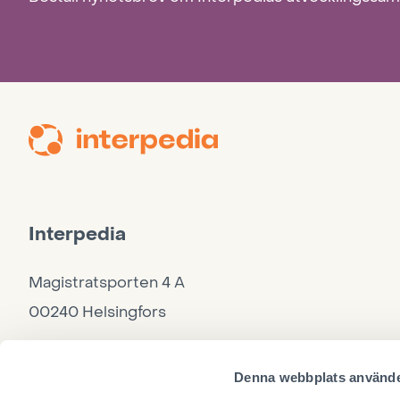
Interpedia
Magistratsporten 4 A
00240 Helsingfors
Kontor
Denna webbplats använde
040 860 9264, må–to 10–15, fre 10–12