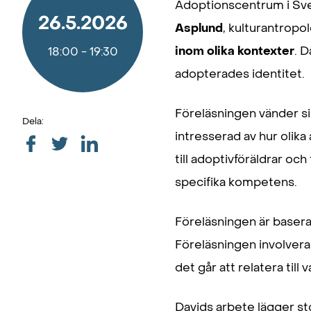
Adoptionscentrum i Sve
26.5.2026
Asplund
, kulturantrop
inom olika kontexter
. 
18:00
-
19:30
adopterades identitet.
Föreläsningen vänder sig
Dela:
intresserad av hur olik
till adoptivföräldrar och
specifika kompetens.
Föreläsningen är baser
Föreläsningen involver
det går att relatera till
Davids arbete lägger st