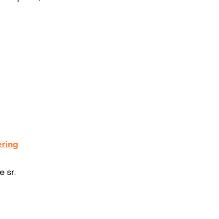
ering
 sr.