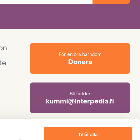
ion
För en bra barndom
Donera
te
Bli fadder
kummi@interpedia.fi
Mer information om adoption
Tillåt alla