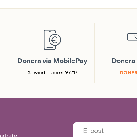
Donera via MobilePay
Donera 
Använd numret 97717
DONER
marbete