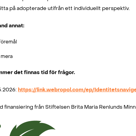
 titta på adopterade utifrån ett individuellt perspektiv.
and annat:
föremål
 mera
mer det finnas tid för frågor.
5.2026:
https://link.webropol.com/ep/Identitetsnavig
finansiering från Stiftelsen Brita Maria Renlunds Minne