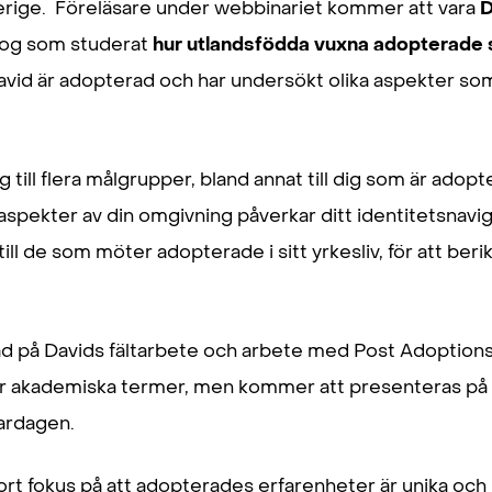
rige. Föreläsare under webbinariet kommer att vara
D
olog som studerat
hur utlandsfödda vuxna adopterade s
David är adopterad och har undersökt olika aspekter so
 till flera målgrupper, bland annat till dig som är adopt
a aspekter av din omgivning påverkar ditt identitetsna
 till de som möter adopterade i sitt yrkesliv, för att ber
ad på Davids fältarbete och arbete med Post Adoptions
ar akademiska termer, men kommer att presenteras på e
 vardagen.
ort fokus på att adopterades erfarenheter är unika och