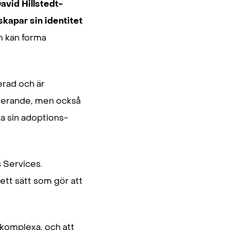
avid Hillstedt-
kapar sin identitet
m kan forma
erad och är
vigerande, men också
ika sin adoptions-
 Services.
tt sätt som gör att
 komplexa, och att