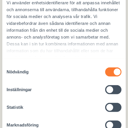
Vi använder enhetsidentifierare för att anpassa innehållet
Frågor (Vi behandlar frågor som skickats på förhand
och annonserna till användarna, tillhandahålla funktioner
anonymt)
för sociala medier och analysera vår trafik. Vi
vidarebefordrar även sådana identifierare och annan
information från din enhet till de sociala medier och
annons- och analysföretag som vi samarbetar med.
Dessa kan i sin tur kombinera informationen med annan
information som du har tillhandahållit eller som de har
samlat in när du har använt deras tjänster.
Samtyckesval
Nödvändig
Inställningar
Statistik
CAPTCHA
Marknadsföring