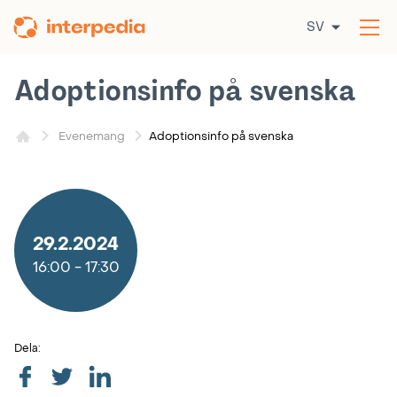
Hoppa
SV
till
Öp
innehållet
me
Adoptionsinfo på svenska
Adoptionsinfo på svenska
Evenemang
29.2.2024
16:00
-
17:30
Dela: